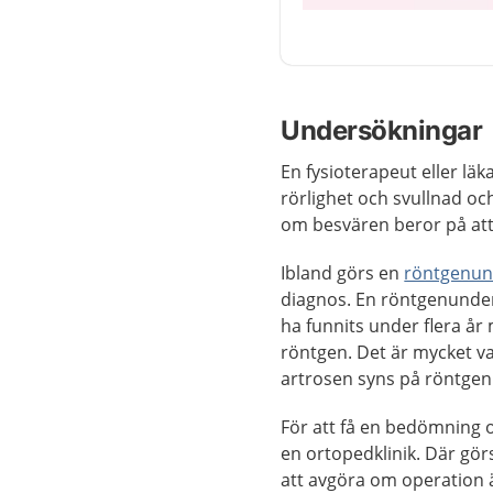
Undersökningar
En fysioterapeut eller l
rörlighet och svullnad o
om besvären beror på att
Ibland görs en
röntgenun
diagnos. En röntgenunders
ha funnits under flera år 
röntgen. Det är mycket v
artrosen syns på röntgen
För att få en bedömning o
en ortopedklinik. Där gö
att avgöra om operation är