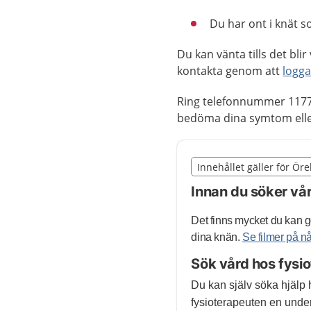
Du har ont i knät s
Du kan vänta tills det bl
kontakta genom att
logga
Ring telefonnummer 1177
bedöma dina symtom eller
Slut på det regionala t
Innehållet gäller för Ör
Nedan innehåll gäller r
Innan du söker vå
Det finns mycket du kan gö
dina knän.
Se filmer på 
Sök vård hos fysio
Du kan själv söka hjälp 
fysioterapeuten en under