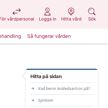
på 1177.se
på 1177.se
på 1177.se
på 1177.se
För vårdpersonal
Logga in
Hitta vård
Sök
ehandling
Så fungerar vården
Hitta på sidan
Vad beror knäledsartros på?
Symtom