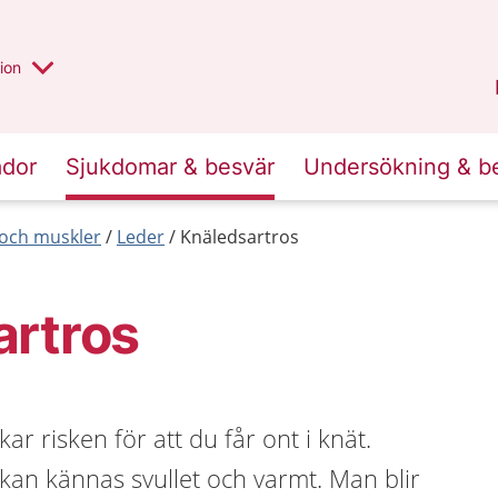
valt region
annan
ion
Örebro län
.
ador
Sjukdomar & besvär
Undersökning & b
r och muskler
Leder
Knäledsartros
artros
ar risken för att du får ont i knät.
kan kännas svullet och varmt. Man blir