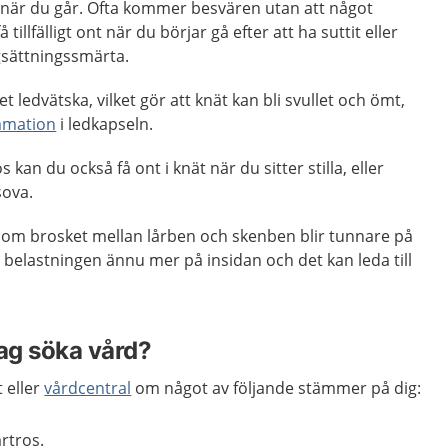
ät när du går. Ofta kommer besvären utan att något
 tillfälligt ont när du börjar gå efter att ha suttit eller
ångsättningssmärta.
et ledvätska, vilket gör att knät kan bli svullet och ömt,
mmation
i ledkapseln.
 kan du också få ont i knät när du sitter stilla, eller
sova.
t om brosket mellan lårben och skenben blir tunnare på
 belastningen ännu mer på insidan och det kan leda till
jag söka vård?
 eller
vårdcentral
om något av följande stämmer på dig:
artros.