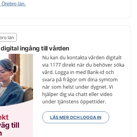
i Örebro län.
illägget från region Örebro län
ebro län
egion Örebro län
 digital ingång till vården
Nu kan du kontakta vården digitalt
via 1177 direkt när du behöver söka
vård. Logga in med Bank-id och
svara på frågor om dina symtom
när som helst under dygnet. Vi
hjälper dig via chatt eller video
under tjänstens öppettider.
LÄS MER OCH LOGGA IN