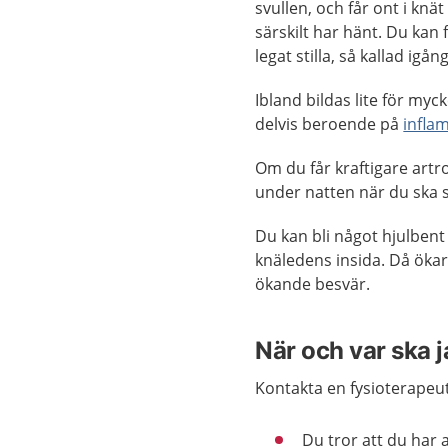
svullen, och får ont i kn
särskilt har hänt. Du kan få
legat stilla, så kallad ig
Ibland bildas lite för myck
delvis beroende på
infla
Om du får kraftigare artros
under natten när du ska 
Du kan bli något hjulben
knäledens insida. Då ökar
ökande besvär.
När och var ska 
Kontakta en fysioterapeut
Du tror att du har 