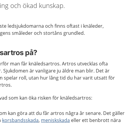
äning och ökad kunskap.
ste ledsjukdomarna och finns oftast i knäleder,
yggens småleder och stortåns grundled.
sartros på?
varför man får knäledsartros. Artros utvecklas ofta
 Sjukdomen är vanligare ju äldre man blir. Det är
 spelar roll, utan hur lång tid du har varit utsatt för
rtros.
vad som kan öka risken för knäledsartros:
om kan göra att du får artros några år senare. Det gäller
en
korsbandsskada
,
meniskskada
eller ett benbrott nära