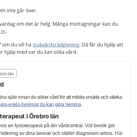
om inte går över.
ir vardag om det är helg. Många mottagningar kan du
 in
.
 om du vill ha
sjukvårdsrådgivning
. Då får du hjälp att
 hjälp med var du kan söka vård.
illägget från region Örebro län
ebro län
egion Örebro län
rd
ra själv innan du söker vård för att mildra smärta och stärka
några enkla övningar du kan göra hemma
.
terapeut i Örebro län
hos en fysioterapeut på din vårdcentral. Vid besök gör
Här
sökning av dina besvär och ställer diagnosen artros.