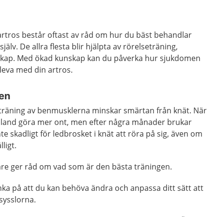
rtros består oftast av råd om hur du bäst behandlar
älv. De allra flesta blir hjälpta av rörelseträning,
nskap. Med ökad kunskap kan du påverka hur sjukdomen
leva med din artros.
nen
keträning av benmusklerna minskar smärtan från knät. När
ibland göra mer ont, men efter några månader brukar
e skadligt för ledbrosket i knät att röra på sig, även om
ligt.
kare ger råd om vad som är den bästa träningen.
änka på att du kan behöva ändra och anpassa ditt sätt att
sysslorna.