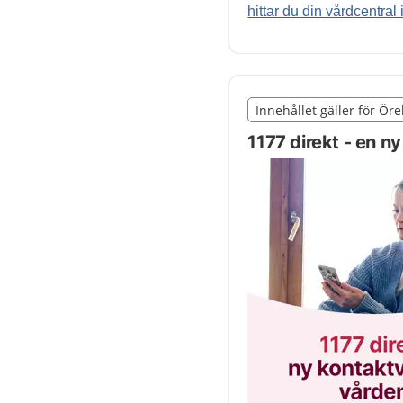
hittar du din vårdcentral 
Slut på det regionala t
Innehållet gäller för Ör
Nedan innehåll gäller r
1177 direkt - en ny