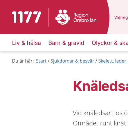
Till startsidan för 1177
Du har 
Välj
en 
reg
Liv & hälsa
Barn & gravid
Olyckor & sk
Du är här:
Start
Sjukdomar & besvär
Skelett, lede
Knäleds
Vid knäledsartros ök
Området runt knät 