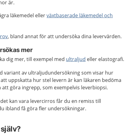
nor är.
gra läkemedel eller
växtbaserade läkemedel och
rov
, bland annat för att undersöka dina levervärden.
rsökas mer
ka dig mer, till exempel med
ultraljud
eller elastografi.
ad variant av ultraljudundersökning som visar hur
 att uppskatta hur stel levern är kan läkaren bedöma
an att göra ingrepp, som exempelvis leverbiopsi.
et kan vara levercirros får du en remiss till
du ibland få göra fler undersökningar.
själv?