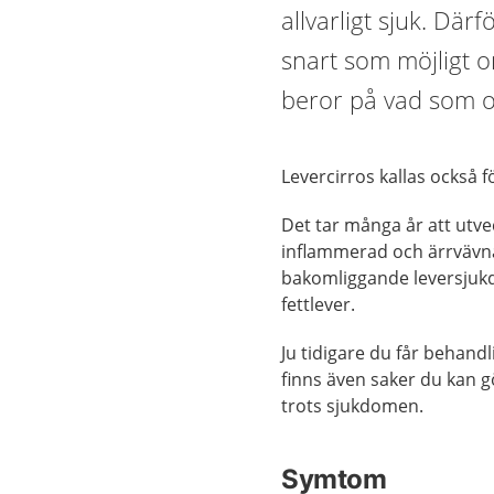
allvarligt sjuk. Därf
snart som möjligt o
beror på vad som o
Levercirros kallas också 
Det tar många år att utve
inflammerad och ärrvävna
bakomliggande leversjukd
fettlever.
Ju tidigare du får behand
finns även saker du kan gö
trots sjukdomen.
Symtom