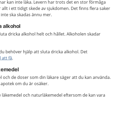
ar kan inte läka. Levern har trots det en stor förmåga
 allt i ett tidigt skede av sjukdomen. Det finns flera saker
n inte ska skadas ännu mer.
a alkohol
sluta dricka alkohol helt och hållet. Alkoholen skadar
u behöver hjälp att sluta dricka alkohol. Det
 att få
.
äkemedel
 och de doser som din läkare säger att du kan använda.
t apotek om du är osäker.
e läkemedel och naturläkemedel eftersom de kan vara