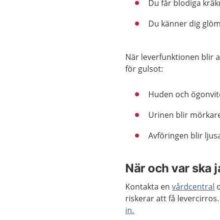
Du får blodiga kräk
Du känner dig glöms
När leverfunktionen blir 
för gulsot:
Huden och ögonvito
Urinen blir mörkar
Avföringen blir ljus
När och var ska 
Kontakta en
vårdcentral
o
riskerar att få levercir
in.