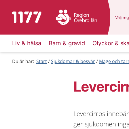
Till startsidan för 1177
Du har 
Välj
en 
reg
Liv & hälsa
Barn & gravid
Olyckor & sk
Du är här:
Start
Sjukdomar & besvär
Mage och ta
Levercir
Levercirros innebär 
ger sjukdomen ing