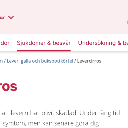
valt region
annan
ion
Örebro län
.
ador
Sjukdomar & besvär
Undersökning & b
rm
Lever, galla och bukspottkörtel
Levercirros
ros
att levern har blivit skadad. Under lång tid
a symtom, men kan senare göra dig