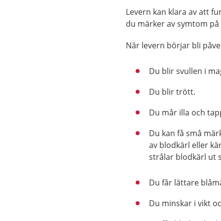
Levern kan klara av att fu
du märker av symtom på l
När levern börjar bli påve
Du blir svullen i m
Du blir trött.
Du mår illa och tap
Du kan få små märk
av blodkärl eller k
strålar blodkärl ut 
Du får lättare blåm
Du minskar i vikt 