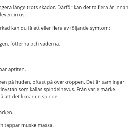
ngera länge trots skador. Därför kan det ta flera år innan
evercirros.
rkad kan du få ett eller flera av följande symtom:
agen, fötterna och vaderna.
par aptiten.
en på huden, oftast på överkroppen. Det är samlingar
ärlnystan som kallas spindelnevus. Från varje märke
så att det liknar en spindel.
ärken.
och tappar muskelmassa.