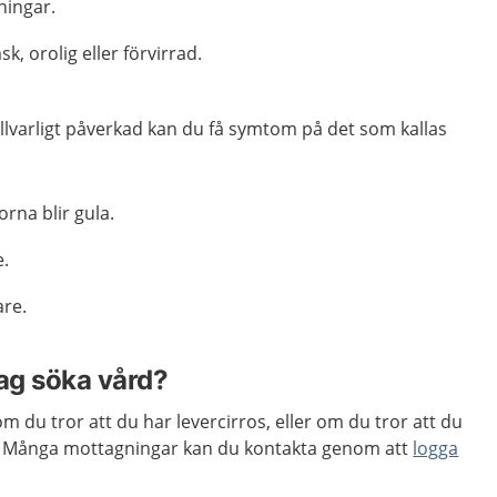
ningar.
k, orolig eller förvirrad.
allvarligt påverkad kan du få symtom på det som kallas
rna blir gula.
e.
are.
jag söka vård?
m du tror att du har levercirros, eller om du tror att du
ros. Många mottagningar kan du kontakta genom att
logga