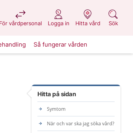
på 1177.se
på 1177.se
på 1177.se
på 1177.se
För vårdpersonal
Logga in
Hitta vård
Sök
ehandling
Så fungerar vården
Hitta på sidan
Symtom
När och var ska jag söka vård?