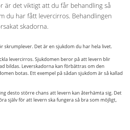
ör är det viktigt att du får behandling så
m du har fått levercirros. Behandlingen
rsakat skadorna.
för skrumplever. Det är en sjukdom du har hela livet.
ckla levercirros. Sjukdomen beror på att levern blir
d bildas. Leverskadorna kan förbättras om den
omen botas. Ett exempel på sådan sjukdom är så kallad
ling desto större chans att levern kan återhämta sig. Det
ra själv för att levern ska fungera så bra som möjligt,