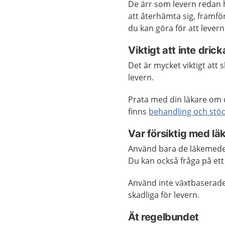
De ärr som levern redan h
att återhämta sig, framför
du kan göra för att lever
Viktigt att inte drick
Det är mycket viktigt att 
levern.
Prata med din läkare om d
finns
behandling och stöd
Var försiktig med l
Använd bara de läkemedel
Du kan också fråga på et
Använd inte växtbaserad
skadliga för levern.
Ät regelbundet