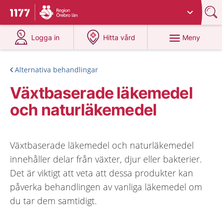
Du har valt region
Örebro län
.
Till startsidan för 1177
på 1177.se
på 1177.se
Meny
Logga in
Hitta vård
Alternativa behandlingar
Växtbaserade läkemedel
och naturläkemedel
Växtbaserade läkemedel och naturläkemedel
innehåller delar från växter, djur eller bakterier.
Det är viktigt att veta att dessa produkter kan
påverka behandlingen av vanliga läkemedel om
du tar dem samtidigt.