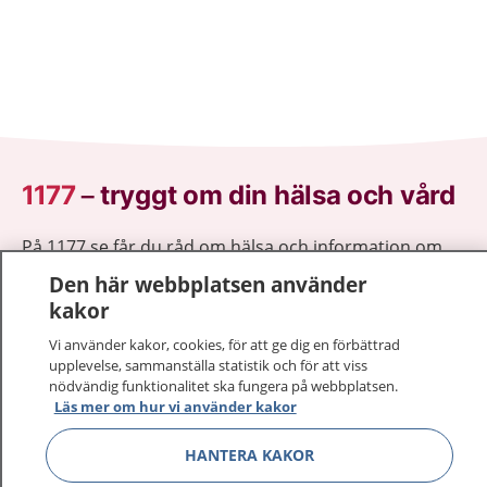
1177
–
tryggt om din hälsa och vård
På 1177.se får du råd om hälsa och information om
sjukdomar och vilka mottagningar du kan kontakta.
Den här webbplatsen använder
Logga in för att läsa din journal och göra dina
kakor
vårdärenden. Ring telefonnummer 1177 för
Vi använder kakor, cookies, för att ge dig en förbättrad
sjukvårdsrådgivning dygnet runt.
upplevelse, sammanställa statistik och för att viss
1177 ger dig råd när du vill må bättre.
nödvändig funktionalitet ska fungera på webbplatsen.
Läs mer om hur vi använder kakor
HANTERA KAKOR