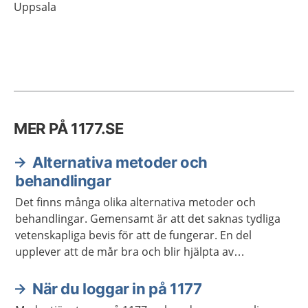
Uppsala
MER PÅ 1177.SE
Alternativa metoder och
behandlingar
Det finns många olika alternativa metoder och
behandlingar. Gemensamt är att det saknas tydliga
vetenskapliga bevis för att de fungerar. En del
upplever att de mår bra och blir hjälpta av
metoderna. Kontakta alltid hälso- och sjukvården
först om du är sjuk och behöver vård.
När du loggar in på 1177