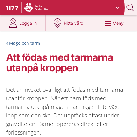
Du har valt region
Örebro län
.
Till startsidan för 1177
på 1177.se
på 1177.se
Meny
Logga in
Hitta vård
Mage och tarm
Att födas med tarmarna
utanpå kroppen
Det är mycket ovanligt att födas med tarmarna
utanför kroppen. När ett barn föds med
tarmarna utanpå magen har magen inte växt
ihop som den ska. Det upptäcks oftast under
graviditeten. Barnet opereras direkt efter
förlossningen.