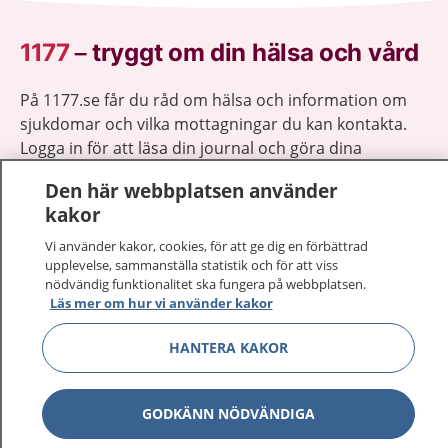
1177
–
tryggt om din hälsa och vård
På 1177.se får du råd om hälsa och information om
sjukdomar och vilka mottagningar du kan kontakta.
Logga in för att läsa din journal och göra dina
vårdärenden. Ring telefonnummer 1177 för
Den här webbplatsen använder
sjukvårdsrådgivning dygnet runt.
kakor
1177 ger dig råd när du vill må bättre.
Vi använder kakor, cookies, för att ge dig en förbättrad
upplevelse, sammanställa statistik och för att viss
nödvändig funktionalitet ska fungera på webbplatsen.
Läs mer om hur vi använder kakor
Visa inn
HANTERA KAKOR
1177 på flera språk
Visa inn
Om 1177
GODKÄNN NÖDVÄNDIGA