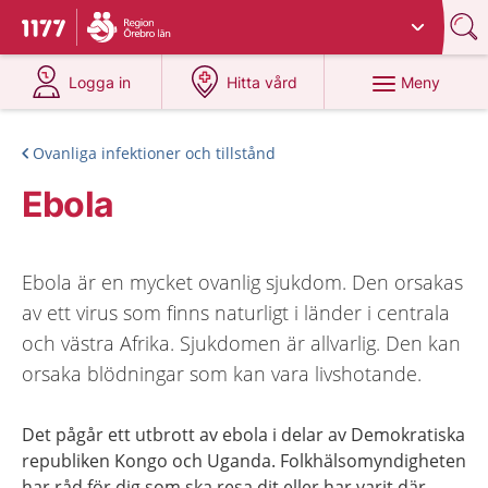
Du har valt region
Örebro län
.
Till startsidan för 1177
på 1177.se
på 1177.se
Meny
Logga in
Hitta vård
Ovanliga infektioner och tillstånd
Ebola
Ebola är en mycket ovanlig sjukdom. Den orsakas
av ett virus som finns naturligt i länder i centrala
och västra Afrika. Sjukdomen är allvarlig. Den kan
orsaka blödningar som kan vara livshotande.
Det pågår ett utbrott av ebola i delar av Demokratiska
republiken Kongo och Uganda. Folkhälsomyndigheten
har råd för dig som ska resa dit eller har varit där.