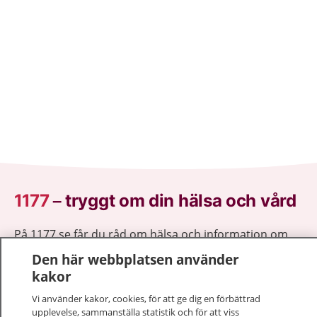
1177
–
tryggt om din hälsa och vård
På 1177.se får du råd om hälsa och information om
sjukdomar och vilka mottagningar du kan kontakta.
Den här webbplatsen använder
Logga in för att läsa din journal och göra dina
kakor
vårdärenden. Ring telefonnummer 1177 för
Vi använder kakor, cookies, för att ge dig en förbättrad
sjukvårdsrådgivning dygnet runt.
upplevelse, sammanställa statistik och för att viss