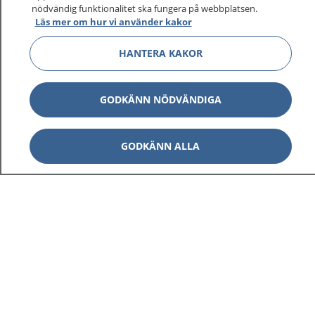
1177 ger dig råd när du vill må bättre.
nödvändig funktionalitet ska fungera på webbplatsen.
Läs mer om hur vi använder kakor
HANTERA KAKOR
Visa inn
1177 på flera språk
GODKÄNN NÖDVÄNDIGA
Visa inn
Om 1177
GODKÄNN ALLA
Visa inn
Kontakt
Behandling av personuppgifter
Hantering av kakor
Inställningar för kakor