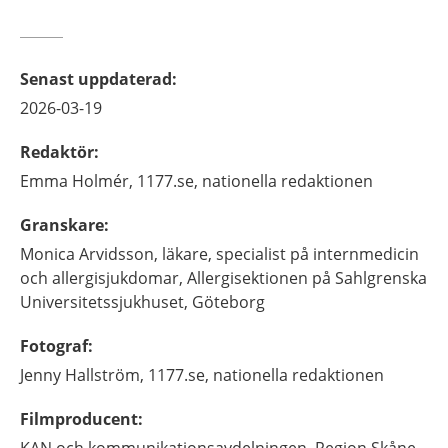
Senast uppdaterad
:
2026-03-19
Redaktör
:
Emma
Holmér,
1177.se, nationella redaktionen
Granskare
:
Monica
Arvidsson,
läkare, specialist på internmedicin
och allergisjukdomar,
Allergisektionen på Sahlgrenska
Universitetssjukhuset,
Göteborg
Fotograf
:
Jenny
Hallström,
1177.se, nationella redaktionen
Filmproducent
:
KAN och kommunikationsavdelningen, Region Skåne