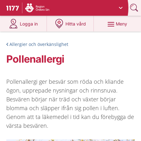
Du har valt region
Örebro län
.
Till startsidan för 1177
på 1177.se
på 1177.se
Meny
Logga in
Hitta vård
Allergier och överkänslighet
Pollenallergi
Pollenallergi ger besvär som röda och kliande
ögon, upprepade nysningar och rinnsnuva.
Besvären börjar när träd och växter börjar
blomma och släpper ifrån sig pollen i luften.
Genom att ta läkemedel i tid kan du förebygga de
värsta besvären.