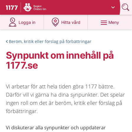
Du har valt region
Örebro län
.
Till startsidan för 1177
på 1177.se
på 1177.se
Meny
Logga in
Hitta vård
Beröm, kritik eller förslag på förbättringar
Synpunkt om innehåll på
1177.se
Vi arbetar för att hela tiden göra 1177 bättre.
Därför vill vi gärna ha dina synpunkter. Det spelar
ingen roll om det är beröm, kritik eller förslag på
förbättringar.
Vi diskuterar alla synpunkter och uppdaterar