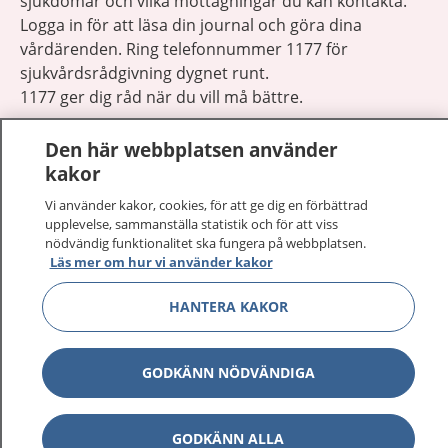
sjukdomar och vilka mottagningar du kan kontakta.
Logga in för att läsa din journal och göra dina
vårdärenden. Ring telefonnummer 1177 för
sjukvårdsrådgivning dygnet runt.
1177 ger dig råd när du vill må bättre.
Den här webbplatsen använder
kakor
Vi använder kakor, cookies, för att ge dig en förbättrad
Visa inn
upplevelse, sammanställa statistik och för att viss
1177 på flera språk
nödvändig funktionalitet ska fungera på webbplatsen.
Läs mer om hur vi använder kakor
Visa inn
Om 1177
HANTERA KAKOR
Visa inn
Kontakt
GODKÄNN NÖDVÄNDIGA
Behandling av personuppgifter
GODKÄNN ALLA