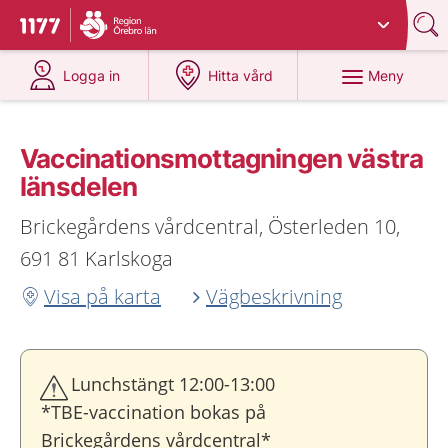
Du har valt region
Örebro län
.
Till startsidan för 1177
på 1177.se
på 1177.se
Meny
Logga in
Hitta vård
Vaccinationsmottagningen västra
länsdelen
Brickegårdens vårdcentral, Österleden 10,
691 81 Karlskoga
Visa på karta
Vägbeskrivning
Lunchstängt 12:00-13:00
*TBE-vaccination bokas på
Brickegårdens vårdcentral*