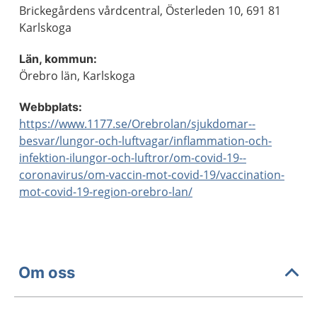
Brickegårdens vårdcentral, Österleden 10, 691 81
Karlskoga
Län, kommun:
Örebro län, Karlskoga
Webbplats:
https://www.1177.se/Orebrolan/sjukdomar--
besvar/lungor-och-luftvagar/inflammation-och-
infektion-ilungor-och-luftror/om-covid-19--
coronavirus/om-vaccin-mot-covid-19/vaccination-
mot-covid-19-region-orebro-lan/
Om oss