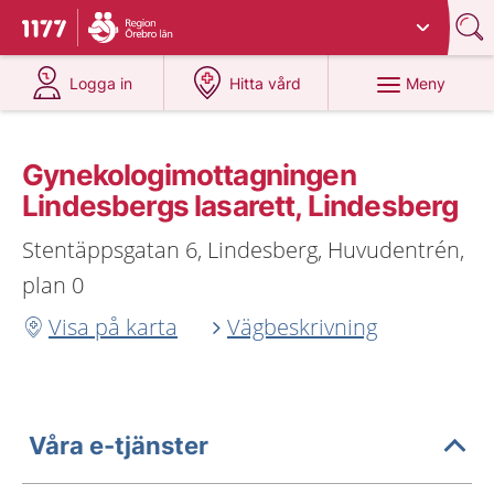
Du har valt region
Örebro län
.
Till startsidan för 1177
på 1177.se
på 1177.se
Meny
Logga in
Hitta vård
Gynekologimottagningen
Lindesbergs lasarett, Lindesberg
Stentäppsgatan 6, Lindesberg, Huvudentrén,
plan 0
Visa på karta
Vägbeskrivning
Våra e-tjänster