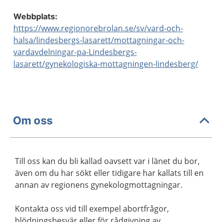
Webbplats:
https://www.regionorebrolan.se/sv/vard-och-
halsa/lindesbergs-lasarett/mottagningar-och-
vardavdelningar-pa-Lindesbergs-
lasarett/gynekologiska-mottagningen-lindesberg/
Om oss
Till oss kan du bli kallad oavsett var i länet du bor,
även om du har sökt eller tidigare har kallats till en
annan av regionens gynekologmottagningar.
Kontakta oss vid till exempel abortfrågor,
blödningsbesvär eller för rådgivning av