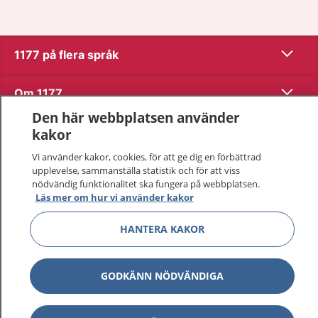
Visa inn
1177 på flera språk
Visa inn
Om 1177
Den här webbplatsen använder
Visa inn
Kontakt
kakor
Vi använder kakor, cookies, för att ge dig en förbättrad
upplevelse, sammanställa statistik och för att viss
Behandling av personuppgifter
nödvändig funktionalitet ska fungera på webbplatsen.
Läs mer om hur vi använder kakor
Hantering av kakor
HANTERA KAKOR
Inställningar för kakor
GODKÄNN NÖDVÄNDIGA
1177 – en tjänst från
Inera.