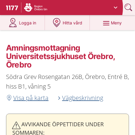
Du har valt region
Örebro län
.
Till startsidan för 1177
på 1177.se
på 1177.se
Meny
Logga in
Hitta vård
Amningsmottagning
Universitetssjukhuset Örebro,
Örebro
Södra Grev Rosengatan 26B, Örebro, Entré B,
hiss B1, våning 5
Visa på karta
Vägbeskrivning
AVVIKANDE ÖPPETTIDER UNDER
SOMMAREN: