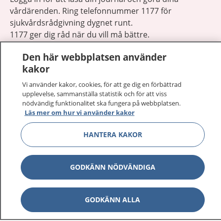
vårdärenden. Ring telefonnummer 1177 för
sjukvårdsrådgivning dygnet runt.
1177 ger dig råd när du vill må bättre.
Den här webbplatsen använder
kakor
Vi använder kakor, cookies, för att ge dig en förbättrad
upplevelse, sammanställa statistik och för att viss
Visa inn
1177 på flera språk
nödvändig funktionalitet ska fungera på webbplatsen.
Läs mer om hur vi använder kakor
Visa inn
Om 1177
HANTERA KAKOR
Visa inn
Kontakt
GODKÄNN NÖDVÄNDIGA
Behandling av personuppgifter
GODKÄNN ALLA
Hantering av kakor