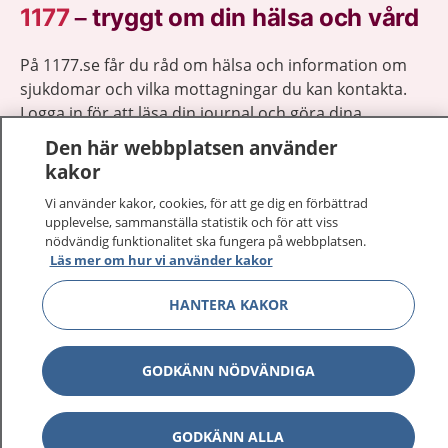
1177
–
tryggt om din hälsa och vård
På 1177.se får du råd om hälsa och information om
sjukdomar och vilka mottagningar du kan kontakta.
Logga in för att läsa din journal och göra dina
vårdärenden. Ring telefonnummer 1177 för
Den här webbplatsen använder
sjukvårdsrådgivning dygnet runt.
kakor
1177 ger dig råd när du vill må bättre.
Vi använder kakor, cookies, för att ge dig en förbättrad
upplevelse, sammanställa statistik och för att viss
nödvändig funktionalitet ska fungera på webbplatsen.
Läs mer om hur vi använder kakor
HANTERA KAKOR
Visa inn
1177 på flera språk
Visa inn
GODKÄNN NÖDVÄNDIGA
Om 1177
Visa inn
Kontakt
GODKÄNN ALLA