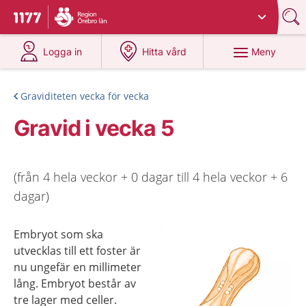
Du har valt region
Örebro län
.
Till startsidan för 1177
på 1177.se
på 1177.se
Meny
Logga in
Hitta vård
Graviditeten vecka för vecka
Gravid i vecka 5
(från 4 hela veckor + 0 dagar till 4 hela veckor + 6
dagar)
Embryot som ska
utvecklas till ett foster är
nu ungefär en millimeter
lång. Embryot består av
tre lager med celler.