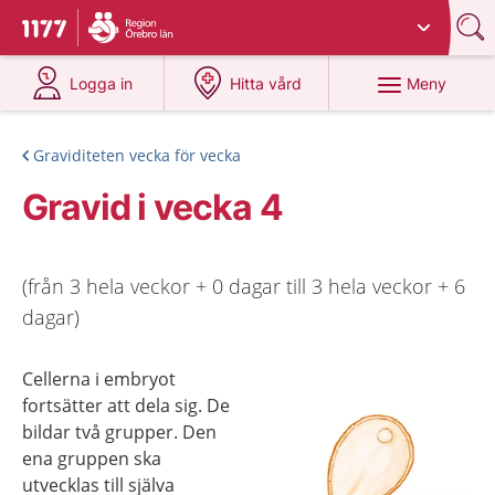
Du har valt region
Örebro län
.
Till startsidan för 1177
på 1177.se
på 1177.se
Meny
Logga in
Hitta vård
Graviditeten vecka för vecka
Gravid i vecka 4
(från 3 hela veckor + 0 dagar till 3 hela veckor + 6
dagar)
Cellerna i embryot
fortsätter att dela sig. De
bildar två grupper. Den
ena gruppen ska
utvecklas till själva