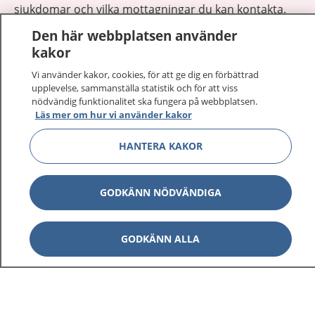
sjukdomar och vilka mottagningar du kan kontakta.
Logga in för att läsa din journal och göra dina
Den här webbplatsen använder
vårdärenden. Ring telefonnummer 1177 för
kakor
sjukvårdsrådgivning dygnet runt.
Vi använder kakor, cookies, för att ge dig en förbättrad
1177 ger dig råd när du vill må bättre.
upplevelse, sammanställa statistik och för att viss
nödvändig funktionalitet ska fungera på webbplatsen.
Läs mer om hur vi använder kakor
HANTERA KAKOR
Visa inn
1177 på flera språk
GODKÄNN NÖDVÄNDIGA
Visa inn
Om 1177
GODKÄNN ALLA
Visa inn
Kontakt
Behandling av personuppgifter