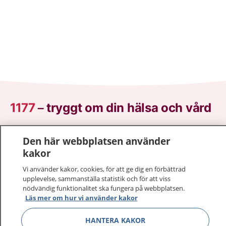
1177
–
tryggt om din hälsa och vård
På 1177.se får du råd om hälsa och information om
Den här webbplatsen använder
sjukdomar och vilka mottagningar du kan kontakta.
kakor
Logga in för att läsa din journal och göra dina
vårdärenden. Ring telefonnummer 1177 för
Vi använder kakor, cookies, för att ge dig en förbättrad
upplevelse, sammanställa statistik och för att viss
sjukvårdsrådgivning dygnet runt.
nödvändig funktionalitet ska fungera på webbplatsen.
1177 ger dig råd när du vill må bättre.
Läs mer om hur vi använder kakor
HANTERA KAKOR