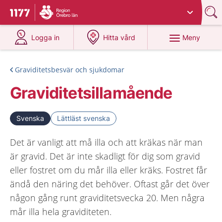
Du har valt region
Örebro län
.
Till startsidan för 1177
på 1177.se
på 1177.se
Meny
Logga in
Hitta vård
Graviditetsbesvär och sjukdomar
Graviditetsillamående
Svenska
Lättläst svenska
Det är vanligt att må illa och att kräkas när man
är gravid. Det är inte skadligt för dig som gravid
eller fostret om du mår illa eller kräks. Fostret får
ändå den näring det behöver. Oftast går det över
någon gång runt graviditetsvecka 20. Men några
mår illa hela graviditeten.