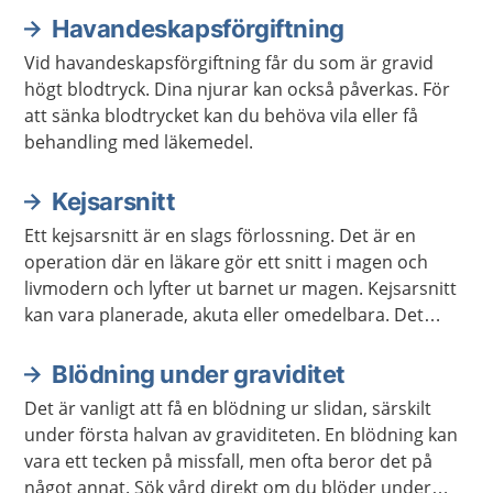
Havandeskapsförgiftning
Vid havandeskapsförgiftning får du som är gravid
högt blodtryck. Dina njurar kan också påverkas. För
att sänka blodtrycket kan du behöva vila eller få
behandling med läkemedel.
Kejsarsnitt
Ett kejsarsnitt är en slags förlossning. Det är en
operation där en läkare gör ett snitt i magen och
livmodern och lyfter ut barnet ur magen. Kejsarsnitt
kan vara planerade, akuta eller omedelbara. Det
beror på hur bråttom det är att få ut barnet. Det
finns olika anledningar till att det blir kejsarsnitt.
Blödning under graviditet
Det är vanligt att få en blödning ur slidan, särskilt
under första halvan av graviditeten. En blödning kan
vara ett tecken på missfall, men ofta beror det på
något annat. Sök vård direkt om du blöder under