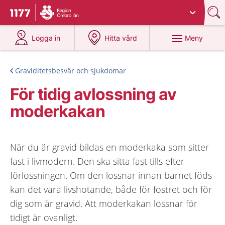
Du har valt region
Örebro län
.
Till startsidan för 1177
på 1177.se
på 1177.se
Meny
Logga in
Hitta vård
Graviditetsbesvär och sjukdomar
För tidig avlossning av
moderkakan
När du är gravid bildas en moderkaka som sitter
fast i livmodern. Den ska sitta fast tills efter
förlossningen. Om den lossnar innan barnet föds
kan det vara livshotande, både för fostret och för
dig som är gravid. Att moderkakan lossnar för
tidigt är ovanligt.