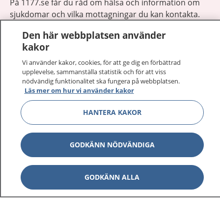
På 1177.se får du råd om hälsa och information om
sjukdomar och vilka mottagningar du kan kontakta.
Logga in för att läsa din journal och göra dina
Den här webbplatsen använder
vårdärenden. Ring telefonnummer 1177 för
kakor
sjukvårdsrådgivning dygnet runt.
1177 ger dig råd när du vill må bättre.
Vi använder kakor, cookies, för att ge dig en förbättrad
upplevelse, sammanställa statistik och för att viss
nödvändig funktionalitet ska fungera på webbplatsen.
Läs mer om hur vi använder kakor
HANTERA KAKOR
Visa inn
1177 på flera språk
GODKÄNN NÖDVÄNDIGA
Visa inn
Om 1177
Visa inn
GODKÄNN ALLA
Kontakt
Behandling av personuppgifter