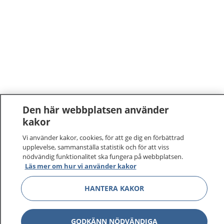
Den här webbplatsen använder
kakor
1177
–
tryggt om din hälsa och vård
Vi använder kakor, cookies, för att ge dig en förbättrad
upplevelse, sammanställa statistik och för att viss
På 1177.se får du råd om hälsa och information om
nödvändig funktionalitet ska fungera på webbplatsen.
sjukdomar och vilka mottagningar du kan kontakta.
Läs mer om hur vi använder kakor
Logga in för att läsa din journal och göra dina
vårdärenden. Ring telefonnummer 1177 för
HANTERA KAKOR
sjukvårdsrådgivning dygnet runt.
1177 ger dig råd när du vill må bättre.
GODKÄNN NÖDVÄNDIGA