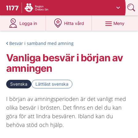
Du har valt region
Örebro län
.
Till startsidan för 1177
på 1177.se
på 1177.se
Meny
Logga in
Hitta vård
Besvär i samband med amning
Vanliga besvär i början av
amningen
Svenska
Lättläst svenska
I början av amningsperioden är det vanligt med
olika besvär i brösten. Det finns en del du kan
göra för att lindra besvären. Ibland kan du
behöva stöd och hjälp.