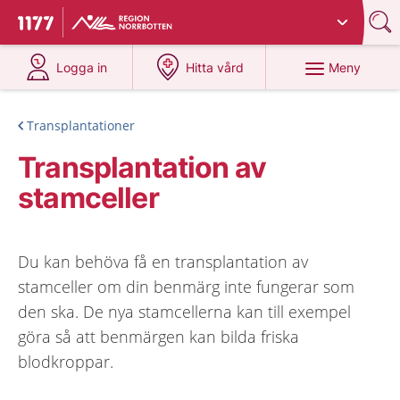
Du har valt region
Norrbotten
.
Till startsidan för 1177
på 1177.se
på 1177.se
Meny
Logga in
Hitta vård
Transplantationer
Transplantation av
stamceller
Du kan behöva få en transplantation av
stamceller om din benmärg inte fungerar som
den ska. De nya stamcellerna kan till exempel
göra så att benmärgen kan bilda friska
blodkroppar.