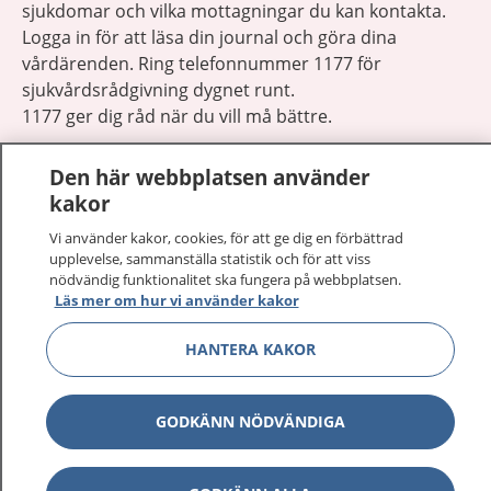
sjukdomar och vilka mottagningar du kan kontakta.
Logga in för att läsa din journal och göra dina
vårdärenden. Ring telefonnummer 1177 för
sjukvårdsrådgivning dygnet runt.
1177 ger dig råd när du vill må bättre.
Den här webbplatsen använder
kakor
Vi använder kakor, cookies, för att ge dig en förbättrad
Visa inn
upplevelse, sammanställa statistik och för att viss
1177 på flera språk
nödvändig funktionalitet ska fungera på webbplatsen.
Läs mer om hur vi använder kakor
Visa inn
Om 1177
HANTERA KAKOR
Visa inn
Kontakt
GODKÄNN NÖDVÄNDIGA
Behandling av personuppgifter