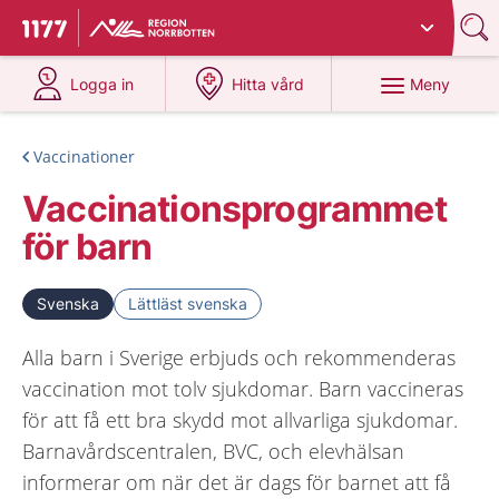
Du har valt region
Norrbotten
.
Till startsidan för 1177
på 1177.se
på 1177.se
Meny
Logga in
Hitta vård
Vaccinationer
Vaccinationsprogrammet
för barn
Svenska
Lättläst svenska
Alla barn i Sverige erbjuds och rekommenderas
vaccination mot tolv sjukdomar. Barn vaccineras
för att få ett bra skydd mot allvarliga sjukdomar.
Barnavårdscentralen, BVC, och elevhälsan
informerar om när det är dags för barnet att få