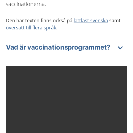
vaccinationerna.
Den här texten finns också på
lättläst svenska
samt
översatt till flera språk
.
Vad är vaccinationsprogrammet?