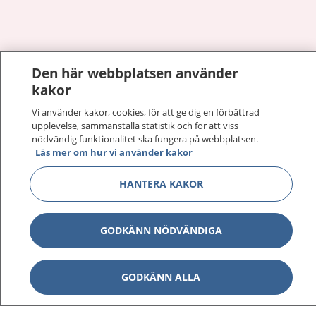
Visa inn
Den här webbplatsen använder
1177 på flera språk
kakor
Visa inn
Om 1177
Vi använder kakor, cookies, för att ge dig en förbättrad
upplevelse, sammanställa statistik och för att viss
nödvändig funktionalitet ska fungera på webbplatsen.
Visa inn
Kontakt
Läs mer om hur vi använder kakor
HANTERA KAKOR
Behandling av personuppgifter
GODKÄNN NÖDVÄNDIGA
Hantering av kakor
GODKÄNN ALLA
Inställningar för kakor