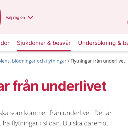
Du har valt region
Välj
en annan
region
Norrbotten
.
ador
Sjukdomar & besvär
Undersökning & b
Mens, blödningar och flytningar
Flytningar från underlivet
ar från underlivet
tska som kommer från underlivet. Det är
t ha flytningar i slidan. Du ska däremot