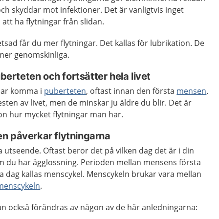
 och skyddar mot infektioner. Det är vanligtvis inget
tt ha flytningar från slidan.
tsad får du mer flytningar. Det kallas för lubrikation. De
 mer genomskinliga.
uberteten och fortsätter hela livet
rjar komma i
puberteten
, oftast innan den första
mensen
.
sten av livet, men de minskar ju äldre du blir. Det är
rson hur mycket flytningar man har.
n påverkar flytningarna
 utseende. Oftast beror det på vilken dag det är i din
om du har ägglossning. Perioden mellan mensens första
a dag kallas menscykel. Menscykeln brukar vara mellan
menscykeln
.
n också förändras av någon av de här anledningarna: