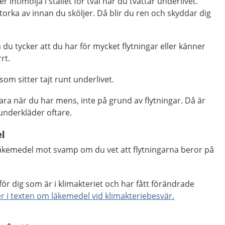
r intimolja i stället för tvål när du tvättar underlivet.
torka av innan du sköljer. Då blir du ren och skyddar dig
 du tycker att du har för mycket flytningar eller känner
rt.
som sitter tajt runt underlivet.
a när du har mens, inte på grund av flytningar. Då är
 underkläder oftare.
l
läkemedel mot svamp om du vet att flytningarna beror på
för dig som är i klimakteriet och har fått förändrade
r i texten om läkemedel vid klimakteriebesvär.