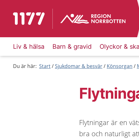
Till startsidan för 1177
Liv & hälsa
Barn & gravid
Olyckor & sk
Du är här:
Start
Sjukdomar & besvär
Könsorgan
Flytning
Flytningar är en vä
bra och naturligt at