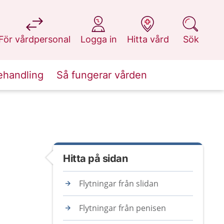
på 1177.se
på 1177.se
på 1177.se
på 1177.se
För vårdpersonal
Logga in
Hitta vård
Sök
ehandling
Så fungerar vården
Hitta på sidan
Flytningar från slidan
Flytningar från penisen