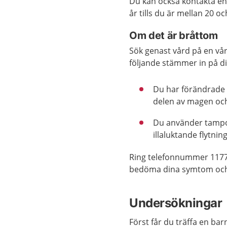
Du kan också kontakta e
år tills du är mellan 20 o
Om det är bråttom
Sök genast vård på en vår
följande stämmer in på di
Du har förändrade f
delen av magen och
Du använder tampong
illaluktande flytni
Ring telefonnummer 1177
bedöma dina symtom och 
Undersökningar
Först får du träffa en bar