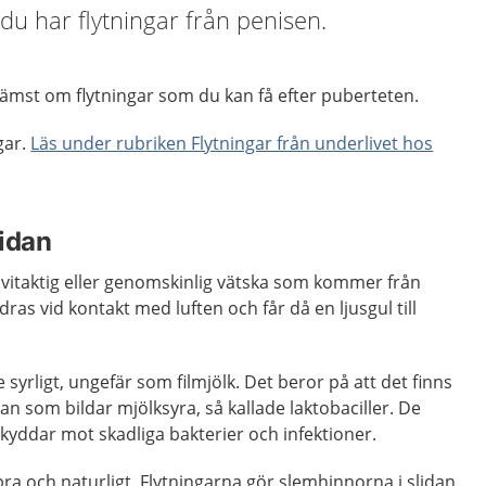
 du har flytningar från penisen.
rämst om flytningar som du kan få efter puberteten.
gar.
Läs under rubriken Flytningar från underlivet hos
lidan
 vitaktig eller genomskinlig vätska som kommer från
dras vid kontakt med luften och får då en ljusgul till
e syrligt, ungefär som filmjölk. Det beror på att det finns
an som bildar mjölksyra, så kallade laktobaciller. De
kyddar mot skadliga bakterier och infektioner.
bra och naturligt. Flytningarna gör slemhinnorna i slidan