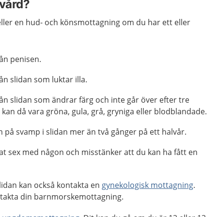
 vård?
ller en hud- och könsmottagning om du har ett eller
rån penisen.
ån slidan som luktar illa.
rån slidan som ändrar färg och inte går över efter tre
 kan då vara gröna, gula, grå, gryniga eller blodblandade.
 på svamp i slidan mer än två gånger på ett halvår.
at sex med någon och misstänker att du kan ha fått en
lidan kan också kontakta en
gynekologisk mottagning
.
ntakta din barnmorskemottagning.