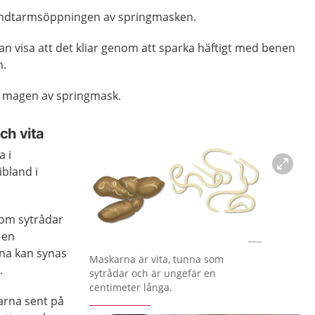
id ändtarmsöppningen av springmasken.
 kan visa att det kliar genom att sparka häftigt med benen
n.
t i magen av springmask.
ch vita
a i
bland i
som sytrådar
 en
na kan synas
Förstora bilden
Maskarna är vita, tunna som
.
sytrådar och är ungefär en
centimeter långa.
karna sent på