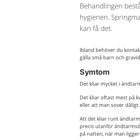
Behandlingen bestå
hygienen. Springma
kan få det.
Ibland behöver du kontak
gälla små barn och gravid
Symtom
Det kliar mycket i ändta
Det kliar oftast mest på k
eller att man sover dåligt.
Att det kliar runt ändta
precis utanför ändtarmsö
på natten, när man ligge