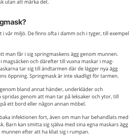
k utan att märka det.
ingmask?
 i vår miljö. De finns ofta i damm och i tyger, till exempel
tt man får i sig springmaskens ägg genom munnen.
r i magsäcken och därefter till vuxna maskar i mag-
skarna tar sig till ändtarmen där de lägger nya ägg
ns öppning. Springmask är inte skadligt för tarmen.
 genom bland annat händer, underkläder och
 spridas genom att man tar på leksaker och ytor, till
 på ett bord eller någon annan möbel.
llbaka infektionen fort, även om man har behandlats med
. Barn kan smitta sig själva med sina egna maskars ägg
 munnen efter att ha kliat sig i rumpan.