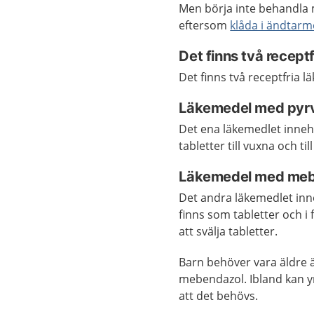
Men börja inte behandla 
eftersom
klåda i ändtar
Det finns två recep
Det finns två receptfria 
Läkemedel med pyrv
Det ena läkemedlet inneh
tabletter till vuxna och ti
Läkemedel med meb
Det andra läkemedlet in
finns som tabletter och i 
att svälja tabletter.
Barn behöver vara äldre 
mebendazol. Ibland kan y
att det behövs.