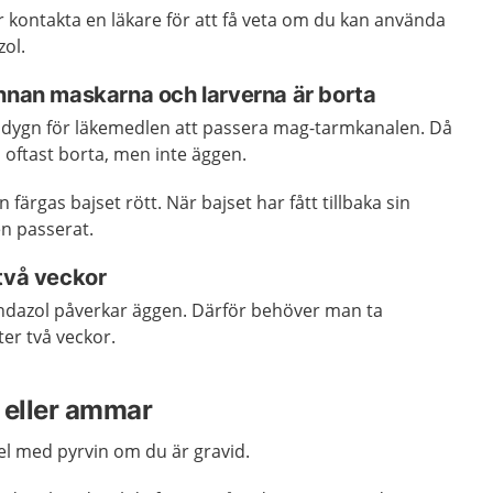
 kontakta en läkare för att få veta om du kan använda
ol.
innan maskarna och larverna är borta
två dygn för läkemedlen att passera mag-tarmkanalen. Då
 oftast borta, men inte äggen.
färgas bajset rött. När bajset har fått tillbaka sin
en passerat.
två veckor
ndazol påverkar äggen. Därför behöver man ta
ter två veckor.
 eller ammar
l med pyrvin om du är gravid.