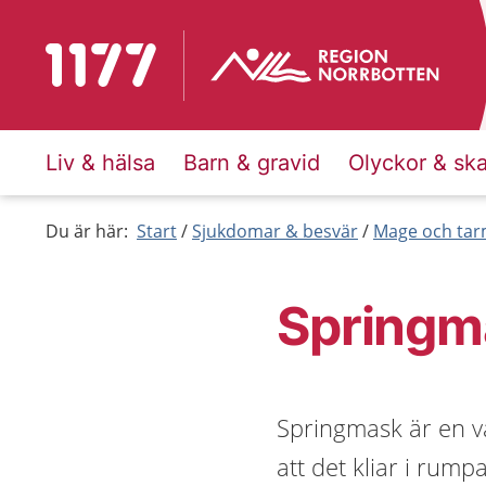
Till startsidan för 1177
Liv & hälsa
Barn & gravid
Olyckor & sk
Du är här:
Start
Sjukdomar & besvär
Mage och ta
Springm
Springmask är en v
att det kliar i rump