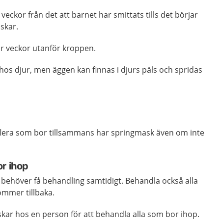
 veckor från det att barnet har smittats tills det börjar
askar.
ar veckor utanför kroppen.
hos djur, men äggen kan finnas i djurs päls och spridas
t flera som bor tillsammans har springmask även om inte
or ihop
 behöver få behandling samtidigt. Behandla också alla
mmer tillbaka.
skar hos en person för att behandla alla som bor ihop.