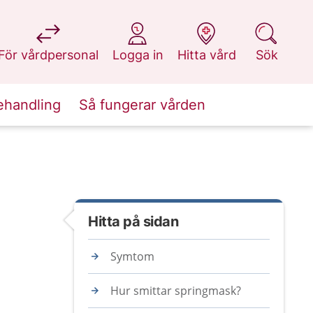
på 1177.se
på 1177.se
på 1177.se
på 1177.se
För vårdpersonal
Logga in
Hitta vård
Sök
ehandling
Så fungerar vården
Hitta på sidan
Symtom
Hur smittar springmask?