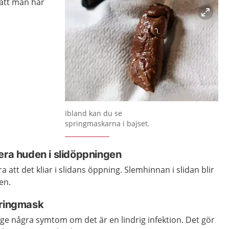
r att man har
Förstora bilden
Ibland kan du se
springmaskarna i bajset.
era huden i slidöppningen
att det kliar i slidans öppning. Slemhinnan i slidan blir
en.
pringmask
ge några symtom om det är en lindrig infektion. Det gör