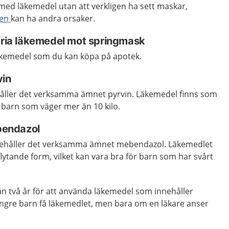
med läkemedel utan att verkligen ha sett maskar,
men
kan ha andra orsaker.
tfria läkemedel mot springmask
läkemedel som du kan köpa på apotek.
in
åller det verksamma ämnet pyrvin. Läkemedel finns som
ll barn som väger mer än 10 kilo.
endazol
nehåller det verksamma ämnet mebendazol. Läkemedlet
flytande form, vilket kan vara bra för barn som har svårt
än två år för att använda läkemedel som innehåller
ngre barn få läkemedlet, men bara om en läkare anser