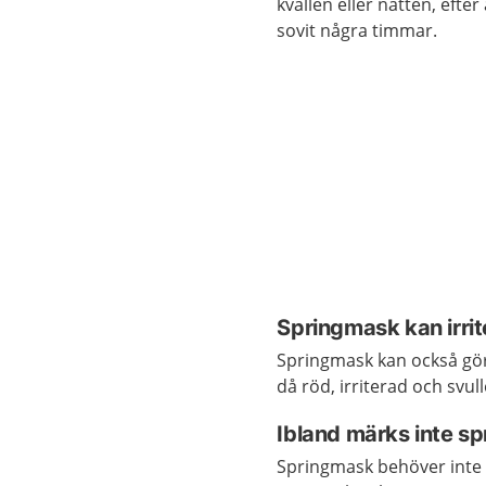
kvällen eller natten, efte
sovit några timmar.
Springmask kan irrit
Springmask kan också göra 
då röd, irriterad och svull
Ibland märks inte s
Springmask behöver inte 