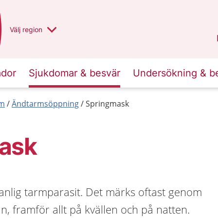
Du har valt region
Välj
en annan
region
Norrbotten
.
ador
Sjukdomar & besvär
Undersökning & b
rm
Ändtarmsöppning
Springmask
ask
anlig tarmparasit. Det märks oftast genom
an, framför allt på kvällen och på natten.