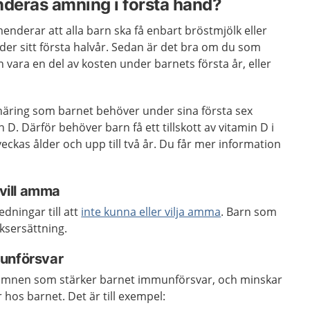
deras amning i första hand?
derar att alla barn ska få enbart bröstmjölk eller
er sitt första halvår. Sedan är det bra om du som
vara en del av kosten under barnets första år, eller
 näring som barnet behöver under sina första sex
D. Därför behöver barn få ett tillskott av vitamin D i
eckas ålder och upp till två år. Du får mer information
 vill amma
dningar till att
inte kunna eller vilja amma
. Barn som
ksersättning.
unförsvar
 ämnen som stärker barnet immunförsvar, och minskar
 hos barnet. Det är till exempel: