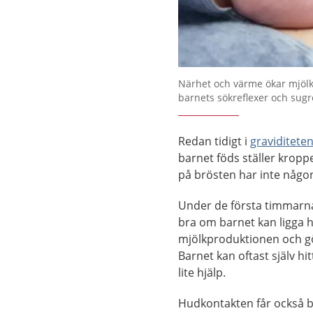
Närhet och värme ökar mjölk
barnets sökreflexer och sugr
Redan tidigt i
graviditete
barnet föds ställer kroppe
på brösten har inte någo
Under de första timmarn
bra om barnet kan ligga
mjölkproduktionen och gör
Barnet kan oftast själv h
lite hjälp.
Hudkontakten får också ba