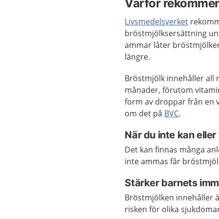
Varför rekommen
Livsmedelsverket
rekommen
bröstmjölksersättning und
ammar låter bröstmjölken 
längre.
Bröstmjölk innehåller all
månader, förutom vitamin 
form av droppar från en v
om det på
BVC
.
När du inte kan eller
Det kan finnas många anle
inte ammas får bröstmjöl
Stärker barnets imm
Bröstmjölken innehåller
risken för olika sjukdomar