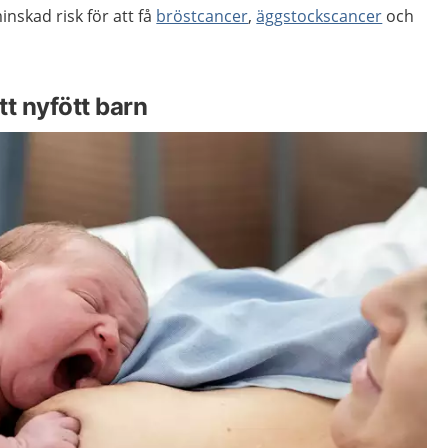
skad risk för att få
bröstcancer
,
äggstockscancer
och
t nyfött barn