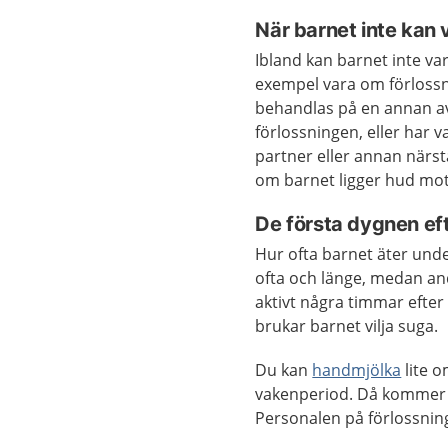
När barnet inte kan 
Ibland kan barnet inte va
exempel vara om förlossn
behandlas på en annan av
förlossningen, eller har 
partner eller annan närs
om barnet ligger hud mo
De första dygnen eft
Hur ofta barnet äter under
ofta och länge, medan andr
aktivt några timmar efter
brukar barnet vilja suga.
Du kan
handmjölka
lite o
vakenperiod. Då kommer m
Personalen på förlossning