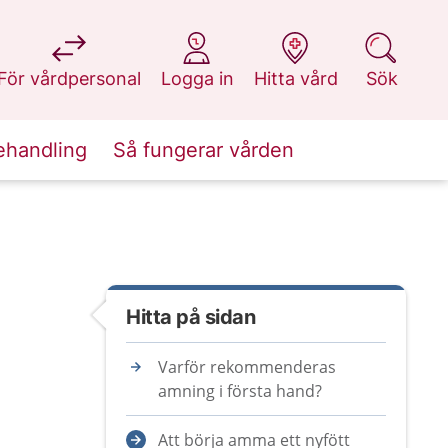
på 1177.se
på 1177.se
på 1177.se
på 1177.se
För vårdpersonal
Logga in
Hitta vård
Sök
ehandling
Så fungerar vården
Hitta på sidan
Varför rekommenderas
amning i första hand?
Att börja amma ett nyfött