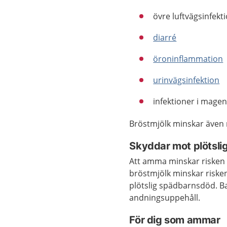
övre luftvägsinfekt
diarré
öroninflammation
urinvägsinfektion
infektioner i mage
Bröstmjölk minskar även r
Skyddar mot plötsl
Att amma minskar risken
bröstmjölk minskar risken 
plötslig spädbarnsdöd. B
andningsuppehåll.
För dig som ammar