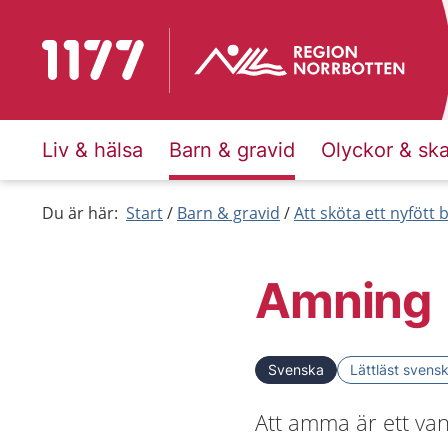
Till startsidan för 1177
Liv & hälsa
Barn & gravid
Olyckor & sk
Du är här:
Start
Barn & gravid
Att sköta ett nyfött 
Amning
Svenska
Lättläst svens
Att amma är ett van