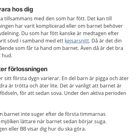
vara hos dig
ra tillsammans med den som har fött. Det kan till
ingen har varit komplicerad eller om barnet behöver
delning. Du som har fött kanske är medtagen efter
varit sövd i samband med ett
kejsarsnitt
. Då är det din
tående som får ta hand om barnet. Även då är det bra
t hud.
er förlossningen
 sitt första dygn varierar. En del barn är pigga och äter
a är trötta och äter lite. Det är vanligt att barnet är
 födseln, för att sedan sova. Under den aktiva perioden
m barnet inte suger efter de första timmarnas
jölken lättare när barnet sedan börjar suga.
en eller BB visar dig hur du ska göra.