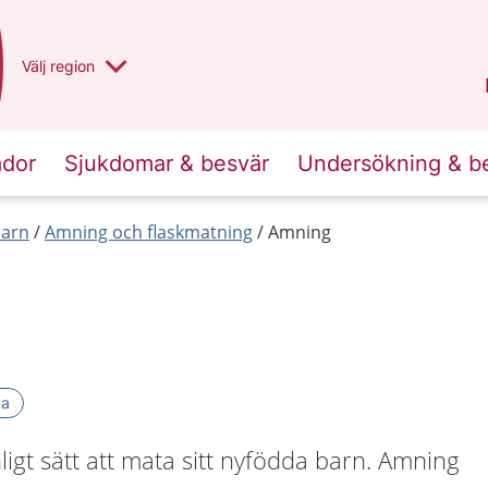
Du har valt region
Välj
en annan
region
Norrbotten
.
ador
Sjukdomar & besvär
Undersökning & b
barn
Amning och flaskmatning
Amning
ka
ligt sätt att mata sitt nyfödda barn. Amning