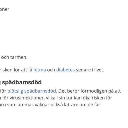
ioner
n och tarmen.
isken för att få
fetma
och
diabetes
senare i livet.
ig spädbarnsdöd
 för
plötslig spädbarnsdöd
. Det beror förmodligen på att
för virusinfektioner, vilka i sin tur kan öka risken för
arn som ammas vaknar också lättare om de får