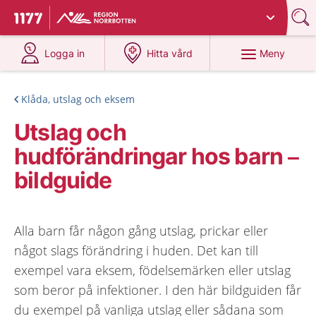
Du har valt region
Norrbotten
.
Till startsidan för 1177
på 1177.se
på 1177.se
Meny
Logga in
Hitta vård
Klåda, utslag och eksem
Utslag och
hudförändringar hos barn –
bildguide
Alla barn får någon gång utslag, prickar eller
något slags förändring i huden. Det kan till
exempel vara eksem, födelsemärken eller utslag
som beror på infektioner. I den här bildguiden får
du exempel på vanliga utslag eller sådana som