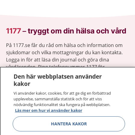
1177
–
tryggt om din hälsa och vård
På 1177.se får du råd om hälsa och information om
sjukdomar och vilka mottagningar du kan kontakta.
Logga in för att läsa din journal och göra dina
vårdärenden. Ring telefonnummer 1177 för
sjukvårdsrådgivning dygnet runt.
Den här webbplatsen använder
1177 ger dig råd när du vill må bättre.
kakor
Vi använder kakor, cookies, för att ge dig en förbättrad
upplevelse, sammanställa statistik och för att viss
nödvändig funktionalitet ska fungera på webbplatsen.
Läs mer om hur vi använder kakor
Visa inn
1177 på flera språk
HANTERA KAKOR