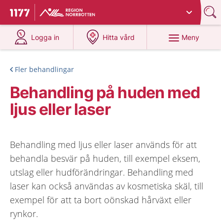
Du har valt region
Norrbotten
.
Till startsidan för 1177
på 1177.se
på 1177.se
Meny
Logga in
Hitta vård
Fler behandlingar
Behandling på huden med
ljus eller laser
Behandling med ljus eller laser används för att
behandla besvär på huden, till exempel eksem,
utslag eller hudförändringar. Behandling med
laser kan också användas av kosmetiska skäl, till
exempel för att ta bort oönskad hårväxt eller
rynkor.