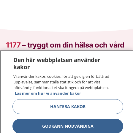
1177
–
tryggt om din hälsa och vård
På 1177.se får du råd om hälsa och information om
Den här webbplatsen använder
sjukdomar och vilka mottagningar du kan kontakta.
kakor
Logga in för att läsa din journal och göra dina
Vi använder kakor, cookies, för att ge dig en förbättrad
vårdärenden. Ring telefonnummer 1177 för
upplevelse, sammanställa statistik och för att viss
sjukvårdsrådgivning dygnet runt.
nödvändig funktionalitet ska fungera på webbplatsen.
Läs mer om hur vi använder kakor
1177 ger dig råd när du vill må bättre.
HANTERA KAKOR
GODKÄNN NÖDVÄNDIGA
Visa inn