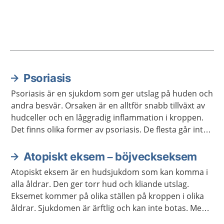
Psoriasis
Aktuella artiklar
Psoriasis är en sjukdom som ger utslag på huden och
andra besvär. Orsaken är en alltför snabb tillväxt av
hudceller och en låggradig inflammation i kroppen.
Det finns olika former av psoriasis. De flesta går inte
över men kan försvinna i perioder med hjälp av olika
behandlingar och lämpliga levnadsvanor. Psoriasis
Atopiskt eksem – böjveckseksem
smittar inte.
Atopiskt eksem är en hudsjukdom som kan komma i
alla åldrar. Den ger torr hud och kliande utslag.
Eksemet kommer på olika ställen på kroppen i olika
åldrar. Sjukdomen är ärftlig och kan inte botas. Men
den kan lindras bra med rätt behandling. Atopiskt