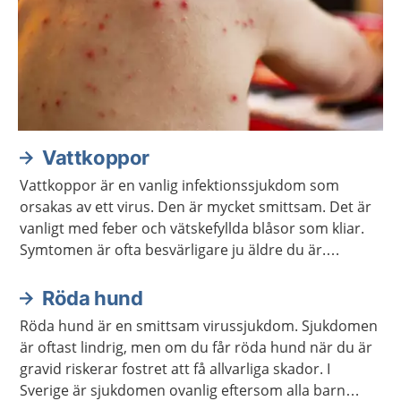
Vattkoppor
Vattkoppor är en vanlig infektionssjukdom som
orsakas av ett virus. Den är mycket smittsam. Det är
vanligt med feber och vätskefyllda blåsor som kliar.
Symtomen är ofta besvärligare ju äldre du är.
Sjukdomen brukar läka av sig själv. Efteråt finns
viruset kvar i kroppen och kan ibland orsaka bältros.
Röda hund
Röda hund är en smittsam virussjukdom. Sjukdomen
är oftast lindrig, men om du får röda hund när du är
gravid riskerar fostret att få allvarliga skador. I
Sverige är sjukdomen ovanlig eftersom alla barn