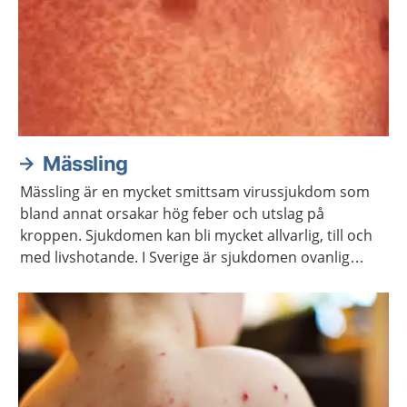
Mässling
Mässling är en mycket smittsam virussjukdom som
bland annat orsakar hög feber och utslag på
kroppen. Sjukdomen kan bli mycket allvarlig, till och
med livshotande. I Sverige är sjukdomen ovanlig
eftersom vaccin mot mässling ingår i
vaccinationsprogrammet för barn.