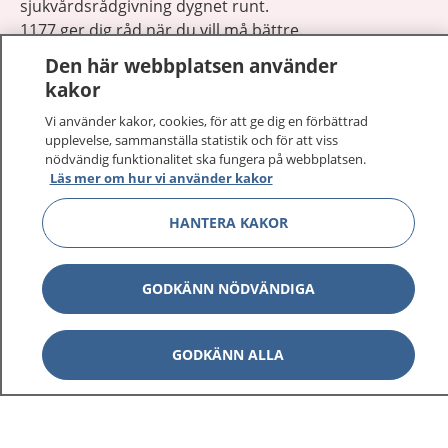
sjukvårdsrådgivning dygnet runt.
1177 ger dig råd när du vill må bättre.
Den här webbplatsen använder
kakor
Vi använder kakor, cookies, för att ge dig en förbättrad
upplevelse, sammanställa statistik och för att viss
Visa inn
nödvändig funktionalitet ska fungera på webbplatsen.
1177 på flera språk
Läs mer om hur vi använder kakor
Visa inn
Om 1177
HANTERA KAKOR
Visa inn
Kontakt
GODKÄNN NÖDVÄNDIGA
Behandling av personuppgifter
GODKÄNN ALLA
Hantering av kakor