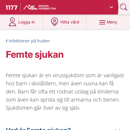
Du har valt region
Norrbotten
.
Till startsidan för 1177
på 1177.se
på 1177.se
Meny
Logga in
Hitta vård
Infektioner på huden
Femte sjukan
Femte sjukan är en virussjukdom som är vanligast
hos barn i skolåldern, men även vuxna kan få
den. Barn får ofta ett rodnat utslag på kinderna
som även kan sprida sig till armarna och benen.
Sjukdomen går över av sig själv.