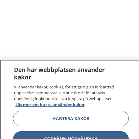
Den här webbplatsen använder
kakor
1177
–
tryggt om din hälsa och vård
Vi använder kakor, cookies, för att ge dig en förbättrad
upplevelse, sammanställa statistik och för att viss
På 1177.se får du råd om hälsa och information om
nödvändig funktionalitet ska fungera på webbplatsen.
sjukdomar och vilka mottagningar du kan kontakta.
Läs mer om hur vi använder kakor
Logga in för att läsa din journal och göra dina
vårdärenden. Ring telefonnummer 1177 för
HANTERA KAKOR
sjukvårdsrådgivning dygnet runt.
1177 ger dig råd när du vill må bättre.
GODKÄNN NÖDVÄNDIGA