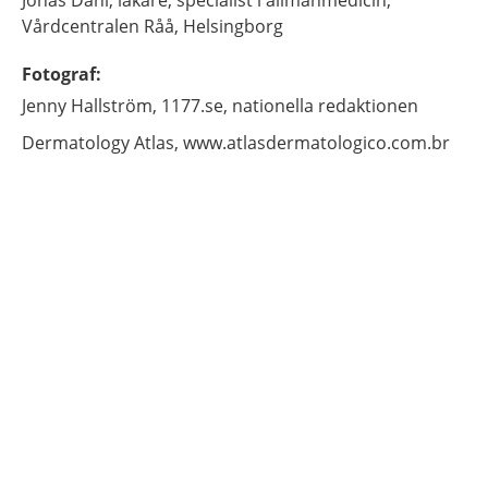
Jonas
Dahl,
läkare, specialist i allmänmedicin,
Vårdcentralen Råå,
Helsingborg
Fotograf
:
Jenny
Hallström,
1177.se, nationella redaktionen
Dermatology Atlas,
www.atlasdermatologico.com.br