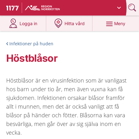
Du har valt region
Norrbotten
.
Till startsidan för 1177
på 1177.se
på 1177.se
Meny
Logga in
Hitta vård
Infektioner på huden
Höstblåsor
Höstblåsor är en virusinfektion som är vanligast
hos barn under tio år, men även vuxna kan få
sjukdomen. Infektionen orsakar blåsor framför
allt i munnen, men det är också vanligt att få
blåsor på händer och fötter. Blåsorna kan vara
besvärliga, men går över av sig själva inom en
vecka.