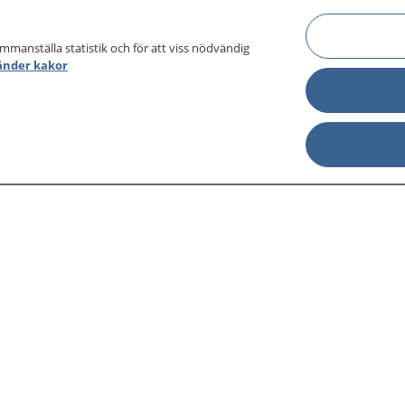
ammanställa statistik och för att viss nödvändig
änder kakor
sjukdomar och
Other languages
sa din journal
Lättläst svenska
 för
Behandling 