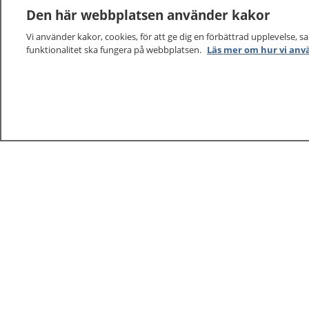
Den här webbplatsen använder kakor
Vi använder kakor, cookies, för att ge dig en förbättrad upplevelse, s
funktionalitet ska fungera på webbplatsen.
Läs mer om hur vi anv
1177
–
tryggt om din hälsa och vård
På 1177.se får du råd om hälsa och information om 
vilka mottagningar du kan kontakta. Logga in för att lä
och göra dina vårdärenden. Ring telefonnummer 1177
sjukvårdsrådgivning dygnet runt.
1177 ger dig råd när du vill må bättre.
1177 – en tjänst från
Inera.