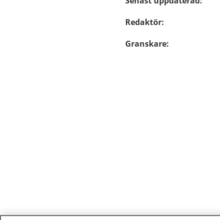
Senast uppdaterad
:
Redaktör
:
Granskare
: