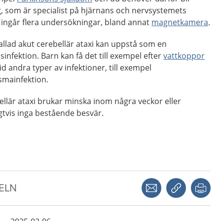
, som är specialist på hjärnans och nervsystemets
 ingår flera undersökningar, bland annat
magnetkamera
.
allad akut cerebellär ataxi kan uppstå som en
sinfektion. Barn kan få det till exempel efter
vattkoppor
d andra typer av infektioner, till exempel
smainfektion.
llär ataxi brukar minska inom några veckor eller
gtvis inga bestående besvär.
Dela via mejl
Kopiera län
Skr
KELN