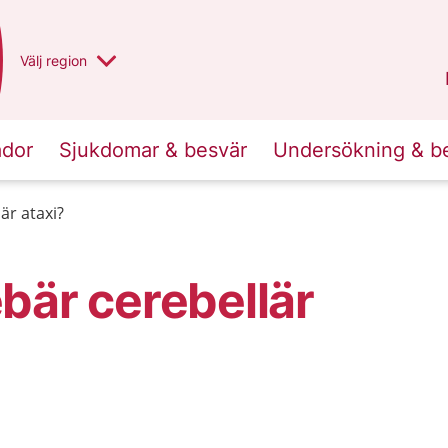
Du har valt region
Välj
en annan
region
Norrbotten
.
ador
Sjukdomar & besvär
Undersökning & b
är ataxi?
bär cerebellär