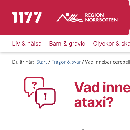
Till startsidan för 1177
Liv & hälsa
Barn & gravid
Olyckor & sk
Du är här:
Start
Frågor & svar
Vad innebär cerebell
Vad inne
ataxi?