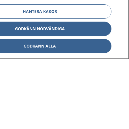
HANTERA KAKOR
GODKÄNN NÖDVÄNDIGA
Om 1177
Kontakt
GODKÄNN ALLA
E-tjänster
Press
Aktuellt
Digital tillgänglighet
Inställningar för kakor
av personuppgifter
Hantering av kakor