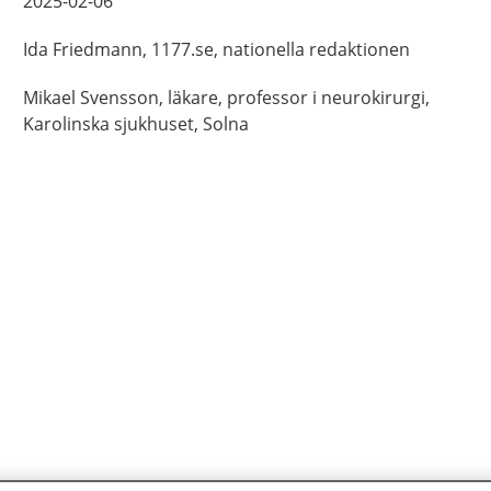
2025-02-06
Ida
Friedmann,
1177.se, nationella redaktionen
Mikael
Svensson,
läkare, professor i neurokirurgi,
Karolinska sjukhuset,
Solna