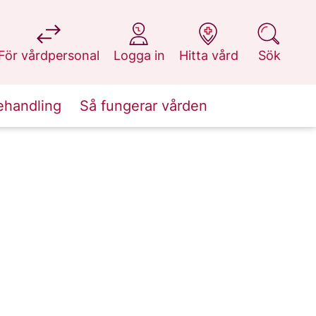
på 1177.se
på 1177.se
på 1177.se
på 1177.se
För vårdpersonal
Logga in
Hitta vård
Sök
ehandling
Så fungerar vården