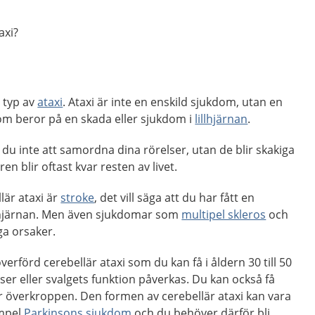
axi?
s typ av
ataxi
. Ataxi är inte en enskild sjukdom, utan en
m beror på en skada eller sjukdom i
lillhjärnan
.
r du inte att samordna dina rörelser, utan de blir skakiga
en blir oftast kvar resten av livet.
llär ataxi är
stroke
, det vill säga att du har fått en
lillhjärnan. Men även sjukdomar som
multipel skleros
och
ga orsaker.
verförd cerebellär ataxi som du kan få i åldern 30 till 50
ser eller svalgets funktion påverkas. Du kan också få
r överkroppen. Den formen av cerebellär ataxi kan vara
empel
Parkinsons sjukdom
och du behöver därför bli