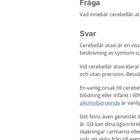
Fråga
Vad innebär cerebellär at
Svar
Cerebellär ataxi är en vis
beskrivning av symtom so
Vid cerebellär ataxi klara
och utan precision. Besvär
En vanlig orsak till cerebe
blödning eller infarkt i 
alkoholberoende
är vanli
Det finns även genetiskt ö
år. Då kan dina ögonrörel
skakningar i armarna elle
svår att skilja från till ex