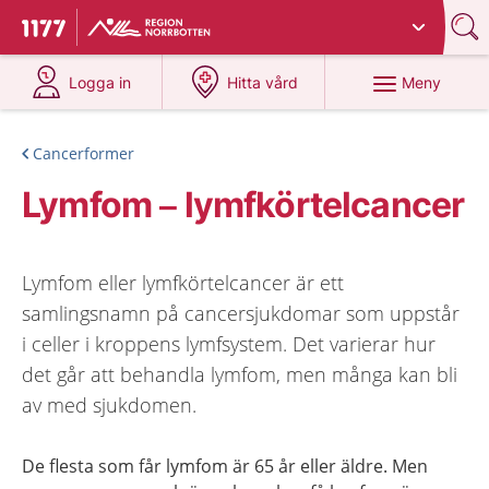
Du har valt region
Norrbotten
.
Till startsidan för 1177
på 1177.se
på 1177.se
Meny
Logga in
Hitta vård
Cancerformer
Lymfom – lymfkörtelcancer
Lymfom eller lymfkörtelcancer är ett
samlingsnamn på cancersjukdomar som uppstår
i celler i kroppens lymfsystem. Det varierar hur
det går att behandla lymfom, men många kan bli
av med sjukdomen.
De flesta som får lymfom är 65 år eller äldre. Men