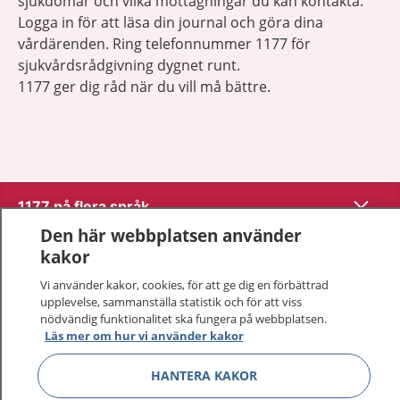
sjukdomar och vilka mottagningar du kan kontakta.
Logga in för att läsa din journal och göra dina
vårdärenden. Ring telefonnummer 1177 för
sjukvårdsrådgivning dygnet runt.
1177 ger dig råd när du vill må bättre.
Visa inn
1177 på flera språk
Den här webbplatsen använder
Visa inn
kakor
Om 1177
Vi använder kakor, cookies, för att ge dig en förbättrad
Visa inn
upplevelse, sammanställa statistik och för att viss
Kontakt
nödvändig funktionalitet ska fungera på webbplatsen.
Läs mer om hur vi använder kakor
Behandling av personuppgifter
HANTERA KAKOR