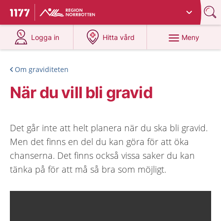
Du har valt region
Norrbotten
.
Till startsidan för 1177
på 1177.se
på 1177.se
Meny
Logga in
Hitta vård
Om graviditeten
När du vill bli gravid
Det går inte att helt planera när du ska bli gravid.
Men det finns en del du kan göra för att öka
chanserna. Det finns också vissa saker du kan
tänka på för att må så bra som möjligt.