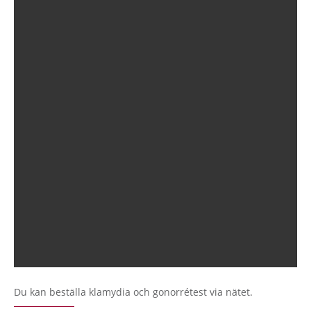
Du kan beställa klamydia och gonorrétest via nätet.