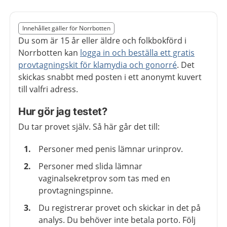
Slut på det regionala tillägget från region Norrbotten
Innehållet gäller för Norrbotten
Nedan innehåll gäller region Norrbotten
Du som är 15 år eller äldre och folkbokförd i
Norrbotten kan
logga in och beställa ett gratis
provtagningskit för klamydia och gonorré
. Det
skickas snabbt med posten i ett anonymt kuvert
till valfri adress.
Hur gör jag testet?
Du tar provet själv. Så här går det till:
Personer med penis lämnar urinprov.
Personer med slida lämnar
vaginalsekretprov som tas med en
provtagningspinne.
Du registrerar provet och skickar in det på
analys. Du behöver inte betala porto. Följ