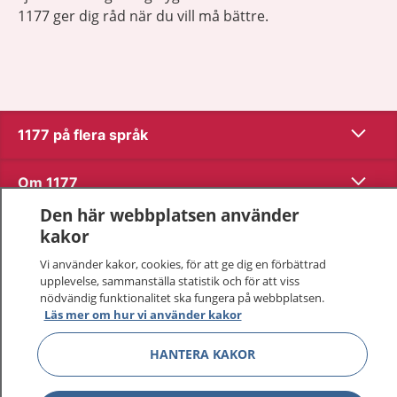
1177 ger dig råd när du vill må bättre.
Visa inn
1177 på flera språk
Visa inn
Om 1177
Den här webbplatsen använder
Visa inn
Kontakt
kakor
Vi använder kakor, cookies, för att ge dig en förbättrad
upplevelse, sammanställa statistik och för att viss
Behandling av personuppgifter
nödvändig funktionalitet ska fungera på webbplatsen.
Läs mer om hur vi använder kakor
Hantering av kakor
HANTERA KAKOR
Inställningar för kakor