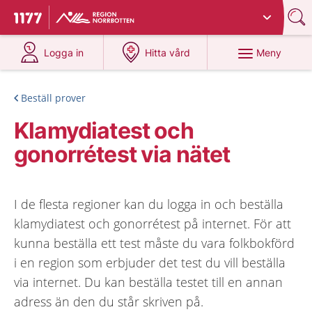
Du har valt region
Norrbotten
.
Till startsidan för 1177
på 1177.se
på 1177.se
Meny
Logga in
Hitta vård
Beställ prover
Klamydiatest och
gonorrétest via nätet
I de flesta regioner kan du logga in och beställa
klamydiatest och gonorrétest på internet. För att
kunna beställa ett test måste du vara folkbokförd
i en region som erbjuder det test du vill beställa
via internet. Du kan beställa testet till en annan
adress än den du står skriven på.