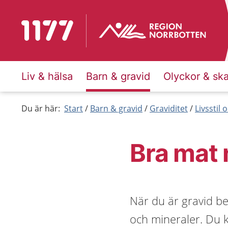
Till startsidan för 1177
Liv & hälsa
Barn & gravid
Olyckor & sk
Du är här:
Start
Barn & gravid
Graviditet
Livsstil
Bra mat 
När du är gravid be
och mineraler. Du k