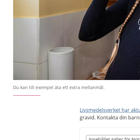
Du kan till exempel äta ett extra mellanmål.
Livsmedelsverket har aktu
gravid. Kontakta din bar
Slut på det regionala t
Innehållet gäller för No