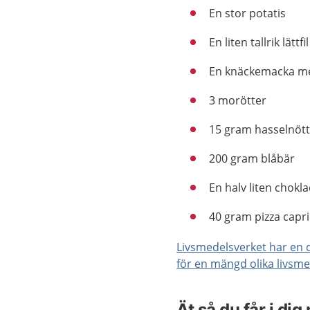
En stor potatis
En liten tallrik lättf
En knäckemacka 
3 morötter
15 gram hasselnöt
200 gram blåbär
En halv liten chokl
40 gram pizza capr
Livsmedelsverket har en 
för en mängd olika livsm
Ät så du får i dig