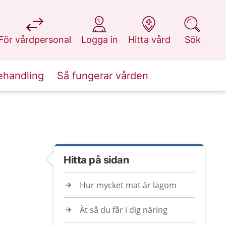
på 1177.se
på 1177.se
på 1177.se
på 1177.se
För vårdpersonal
Logga in
Hitta vård
Sök
ehandling
Så fungerar vården
Hitta på sidan
Hur mycket mat är lagom
Ät så du får i dig näring