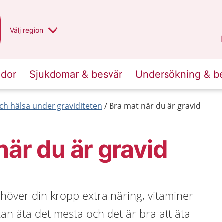
Du har valt region
Välj
en annan
region
Norrbotten
.
ador
Sjukdomar & besvär
Undersökning & b
 och hälsa under graviditeten
Bra mat när du är gravid
när du är gravid
höver din kropp extra näring, vitaminer
an äta det mesta och det är bra att äta