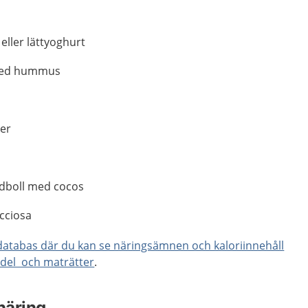
il eller lättyoghurt
med hummus
ter
adboll med cocos
icciosa
databas där du kan se näringsämnen och kaloriinnehåll
edel och maträtter
.
 näring