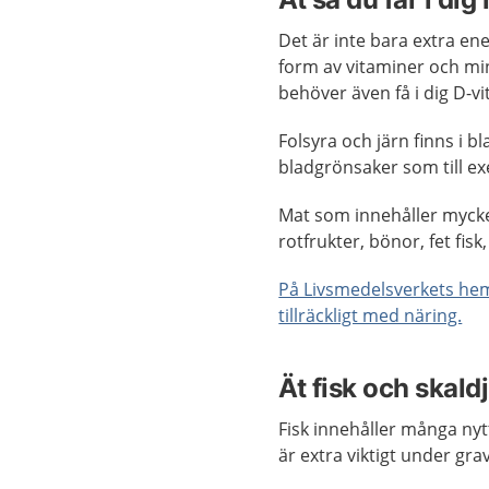
Det är inte bara extra en
form av vitaminer och min
behöver även få i dig D-vi
Folsyra och järn finns i b
bladgrönsaker som till e
Mat som innehåller mycket
rotfrukter, bönor, fet fisk
På Livsmedelsverkets hems
tillräckligt med näring.
Ät fisk och skald
Fisk innehåller många nyt
är extra viktigt under gra