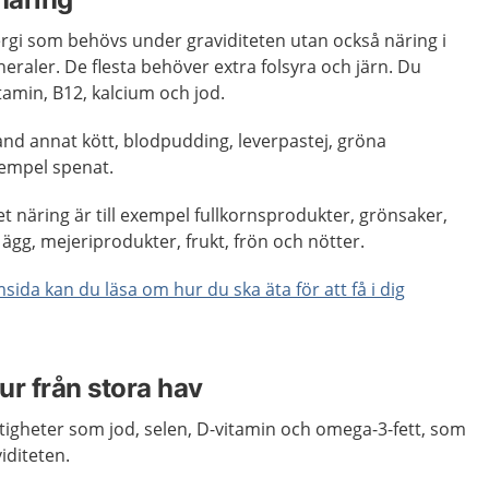
ergi som behövs under graviditeten utan också näring i
eraler. De flesta behöver extra folsyra och järn. Du
tamin, B12, kalcium och jod.
land annat kött, blodpudding, leverpastej, gröna
xempel spenat.
 näring är till exempel fullkornsprodukter, grönsaker,
, ägg, mejeriprodukter, frukt, frön och nötter.
ida kan du läsa om hur du ska äta för att få i dig
jur från stora hav
tigheter som jod, selen, D-vitamin och omega-3-fett, som
viditeten.