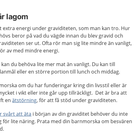
är lagom
t extra energi under graviditeten, som man kan tro. Hur
övs beror på vad du vägde innan du blev gravid och
viditeten ser ut. Ofta rör man sig lite mindre än vanligt,
gör av med mindre energi.
 kan du behöva lite mer mat än vanligt. Du kan till
lanmål eller en större portion till lunch och middag.
orska om du har funderingar kring din livsstil eller är
ycket i vikt eller inte går upp tillräckligt. Det är bra att
aft en
ätstörning
, för att få stöd under graviditeten.
 svårt att äta
i början av din graviditet behöver du inte
 dig för lite näring. Prata med din barnmorska om besvären
d.