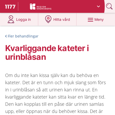
Du har valt region
Kronoberg
.
Till startsidan för 1177
på 1177.se
på 1177.se
Meny
Logga in
Hitta vård
Fler behandlingar
Kvarliggande kateter i
urinblåsan
Om du inte kan kissa själv kan du behöva en
kateter. Det är en tunn och mjuk slang som förs
in i urinblåsan så att urinen kan rinna ut. En
kvarliggande kateter kan sitta kvar en längre tid.
Den kan kopplas till en påse där urinen samlas
upp, eller öppnas när du behöver kissa. Det är