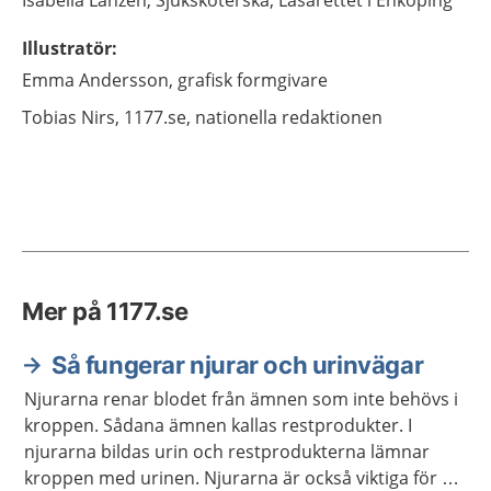
Isabella
Lanzén,
Sjuksköterska,
Lasarettet i Enköping
Illustratör
:
Emma
Andersson,
grafisk formgivare
Tobias
Nirs,
1177.se, nationella redaktionen
Mer på 1177.se
Så fungerar njurar och urinvägar
Njurarna renar blodet från ämnen som inte behövs i
kroppen. Sådana ämnen kallas restprodukter. I
njurarna bildas urin och restprodukterna lämnar
kroppen med urinen. Njurarna är också viktiga för att