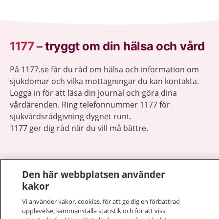
1177
–
tryggt om din hälsa och vård
På 1177.se får du råd om hälsa och information om
sjukdomar och vilka mottagningar du kan kontakta.
Logga in för att läsa din journal och göra dina
vårdärenden. Ring telefonnummer 1177 för
sjukvårdsrådgivning dygnet runt.
1177 ger dig råd när du vill må bättre.
Den här webbplatsen använder
kakor
Visa inn
1177 på flera språk
Vi använder kakor, cookies, för att ge dig en förbättrad
upplevelse, sammanställa statistik och för att viss
Visa inn