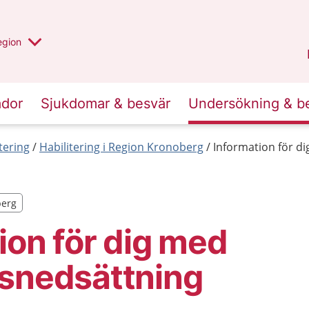
r valt region
n annan
egion
Kronoberg
.
ador
Sjukdomar & besvär
Undersökning & b
tering
Habilitering i Region Kronoberg
Information för d
berg
berg
ion för dig med
nsnedsättning