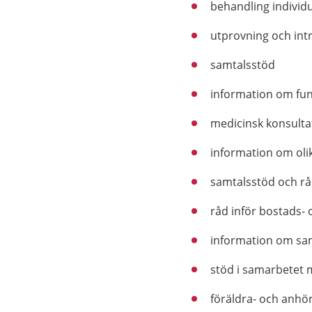
behandling individue
utprovning och int
samtalsstöd
information om fu
medicinsk konsulta
information om ol
samtalsstöd och råd
råd inför bostads-
information om sa
stöd i samarbetet
föräldra- och anhö