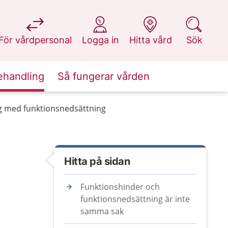
på 1177.se
på 1177.se
på 1177.se
på 1177.se
För vårdpersonal
Logga in
Hitta vård
Sök
ehandling
Så fungerar vården
ig med funktionsnedsättning
Hitta på sidan
Funktionshinder och
funktionsnedsättning är inte
samma sak