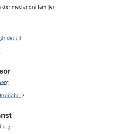
akter med andra familjer
år det till
l
sor
berg
n Kronoberg
änst
oberg