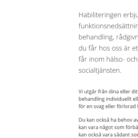
Habiliteringen erbj
funktionsnedsättnin
behandling, rådgivn
du får hos oss är e
får inom hälso- oc
socialtjänsten.
Vi utgår från dina eller d
behandling individuellt el
för en svag eller förlora
Du kan också ha behov a
kan vara något som förbä
kan också vara sådant so