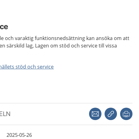
ice
 och varaktig funktionsnedsättning kan ansöka om att
en särskild lag, Lagen om stöd och service till vissa
llets stöd och service
Dela via mejl
Kopiera län
Skr
KELN
2025-05-26