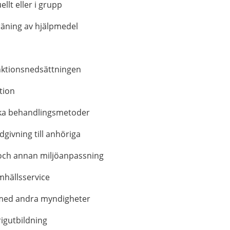
llt eller i grupp
räning av hjälpmedel
nktionsnedsättningen
tion
ika behandlingsmetoder
givning till anhöriga
 och annan miljöanpassning
mhällsservice
 med andra myndigheter
rigutbildning