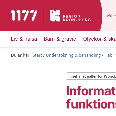
Till startsidan för 1177
Du ha
Välj
e
r
Liv & hälsa
Barn & gravid
Olyckor & sk
Du är här:
Start
Undersökning & behandling
Habili
Innehållet gäller för Krono
Innehållet gäller för Krono
Informat
funktio