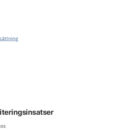
dsättning
iteringsinsatser
nos