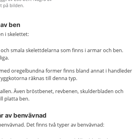
t på bilden.
 av ben
n i skelettet:
 och smala skelettdelarna som finns i armar och ben.
liga.
med oregelbundna former finns bland annat i handleder
ryggkotorna räknas till denna typ.
skallen. Även bröstbenet, revbenen, skulderbladen och
ll platta ben.
år av benvävnad
benvävnad. Det finns två typer av benvävnad: