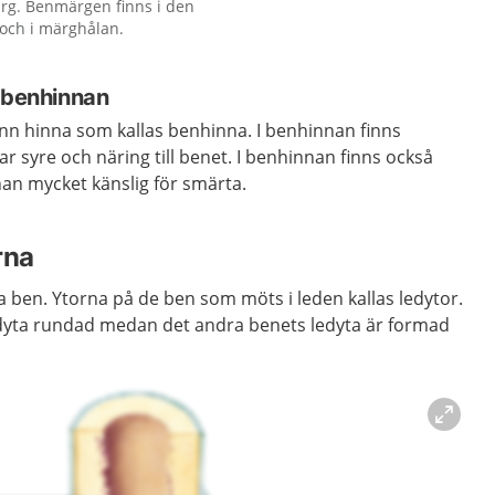
rg. Benmärgen finns i den
och i märghålan.
r benhinnan
nn hinna som kallas benhinna. I benhinnan finns
r syre och näring till benet. I benhinnan finns också
an mycket känslig för smärta.
rna
era ben. Ytorna på de ben som möts i leden kallas ledytor.
edyta rundad medan det andra benets ledyta är formad