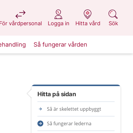
på 1177.se
på 1177.se
på 1177.se
på 1177.se
För vårdpersonal
Logga in
Hitta vård
Sök
ehandling
Så fungerar vården
Hitta på sidan
Så är skelettet uppbyggt
Så fungerar lederna