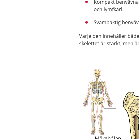
Kompakt benvävnad 
och lymfkärl.
Svampaktig benvävn
Varje ben innehåller båd
skelettet är starkt, men ä