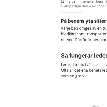
Förstora bilden
Långa ben innehåller benmä
svampaktiga delen av benet 
På benens yta sitte
Varje ben omges av en tu
blodkärl som transportera
nerver. Därför är benhinn
Så fungerar lede
I en led möts två eller fl
Ofta är det ena benets l
som en grop.