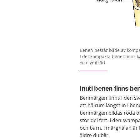
Förstora bilden
Benen består både av kompa
I det kompakta benet finns k
och lymfkärl.
Inuti benen finns b
Benmärgen finns i den s
ett hålrum längst in i be
benmärgen bildas röda oc
stor del fett. I den svam
och barn. I märghålan är
äldre du blir.