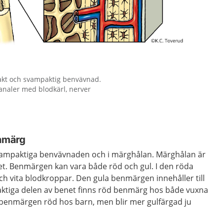
kt och svampaktig benvävnad.
analer med blodkärl, nerver
enmärg
vampaktiga benvävnaden och i märghålan. Märghålan är
net. Benmärgen kan vara både röd och gul. I den röda
h vita blodkroppar. Den gula benmärgen innehåller till
paktiga delen av benet finns röd benmärg hos både vuxna
 benmärgen röd hos barn, men blir mer gulfärgad ju