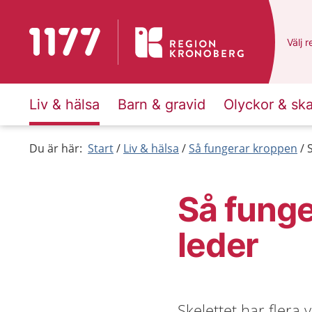
Till startsidan för 1177
Du ha
Välj
e
r
Liv & hälsa
Barn & gravid
Olyckor & sk
Du är här:
Start
Liv & hälsa
Så fungerar kroppen
Så funge
leder
Skelettet har flera 