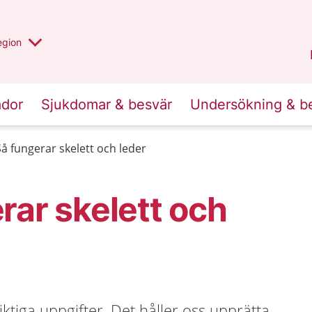
r valt region
n annan
egion
Kronoberg
.
ador
Sjukdomar & besvär
Undersökning & b
Så fungerar skelett och leder
rar skelett och
viktiga uppgifter. Det håller oss upprätta,