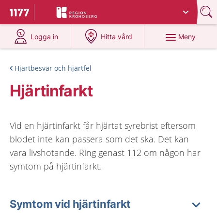
Du har valt region
Kronoberg
.
Till startsidan för 1177
på 1177.se
på 1177.se
Meny
Logga in
Hitta vård
Hjärtbesvär och hjärtfel
Hjärtinfarkt
Vid en hjärtinfarkt får hjärtat syrebrist eftersom
blodet inte kan passera som det ska. Det kan
vara livshotande. Ring genast 112 om någon har
symtom på hjärtinfarkt.
Symtom vid hjärtinfarkt