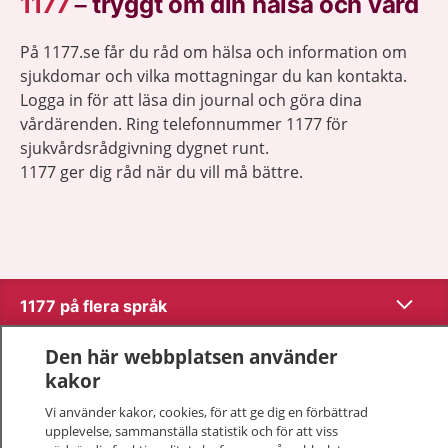
1177
–
tryggt om din hälsa och vård
På 1177.se får du råd om hälsa och information om
sjukdomar och vilka mottagningar du kan kontakta.
Logga in för att läsa din journal och göra dina
vårdärenden. Ring telefonnummer 1177 för
sjukvårdsrådgivning dygnet runt.
1177 ger dig råd när du vill må bättre.
Visa inn
1177 på flera språk
Visa inn
Den här webbplatsen använder
Om 1177
kakor
Visa inn
Vi använder kakor, cookies, för att ge dig en förbättrad
Kontakt
upplevelse, sammanställa statistik och för att viss