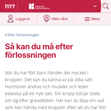
Du har valt region
Kronoberg
.
Till startsidan för 1177
på 1177.se
på 1177.se
Meny
Logga in
Hitta vård
Efter förlossningen
Så kan du må efter
förlossningen
När du har fött barn händer det mycket i
kroppen. Det kan du känna av på olika sätt.
Hormoner ändras och muskler och leder
belastas på ett nytt sätt. Din kropp börjar ställa
om sig efter graviditeten. Här kan du läsa om vad
som kan hända med kroppen efter att du har fött