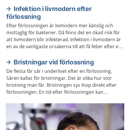
Infektion i livmodern efter
förlossning
Efter förlossningen är livmodern mer känslig och
mottaglig för bakterier. Då finns det en ökad risk för
att livmodern blir infekterad. Infektion i livmodern är
en av de vanligaste orsakerna till att få feber efter en
förlossning.
Bristningar vid förlossning
De flesta får sår i underlivet efter en förlossning.
Såren kallas för bristningar. Det är olika hur stor
bristning man får. Bristningen sys ihop direkt efter
förlossningen. En tid efter förlossningen kan
bristningen göra ont och underlivet kan kännas
svullet. Sök vård om dina besvär inte går över.