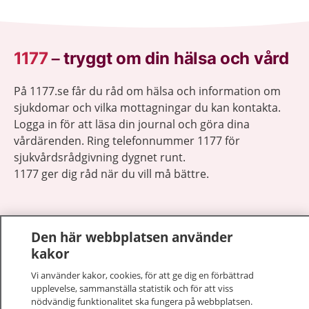
1177
–
tryggt om din hälsa och vård
På 1177.se får du råd om hälsa och information om
sjukdomar och vilka mottagningar du kan kontakta.
Logga in för att läsa din journal och göra dina
vårdärenden. Ring telefonnummer 1177 för
sjukvårdsrådgivning dygnet runt.
1177 ger dig råd när du vill må bättre.
Den här webbplatsen använder
kakor
Visa inn
1177 på flera språk
Vi använder kakor, cookies, för att ge dig en förbättrad
upplevelse, sammanställa statistik och för att viss
Visa inn
nödvändig funktionalitet ska fungera på webbplatsen.
Om 1177