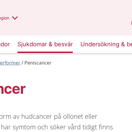
r valt region
n annan
egion
Kronoberg
.
ador
Sjukdomar & besvär
Undersökning & b
erformer
Peniscancer
ncer
orm av hudcancer på ollonet eller
ar symtom och söker vård tidigt finns