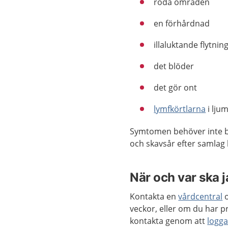
röda områden
en förhårdnad
illaluktande flytni
det blöder
det gör ont
lymfkörtlarna
i lju
Symtomen behöver inte b
och skavsår efter samlag 
När och var ska 
Kontakta en
vårdcentral
o
veckor, eller om du har
kontakta genom att
logga