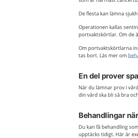
som är närmast cancert
De flesta kan lämna sjuk
Operationen kallas sentin
portvaktskörtlar. Om de är
Om portvaktskörtlarna inn
tas bort. Läs mer om
beh
En del prover sp
När du lämnar prov i vård
din vård ska bli så bra o
Behandlingar när
Du kan få behandling so
upptäcks tidigt. Här är e