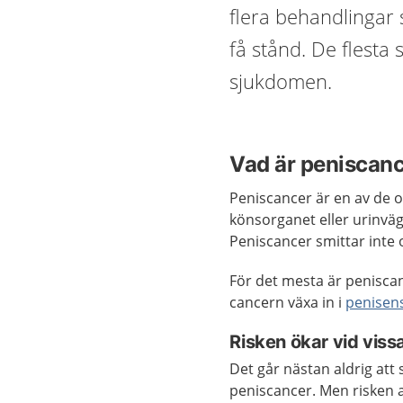
flera behandlingar
få stånd. De flesta
sjukdomen.
Vad är peniscan
Peniscancer är en av de 
könsorganet eller urinväg
Peniscancer smittar inte oc
För det mesta är penisca
cancern växa in i
penisens
Risken ökar vid vis
Det går nästan aldrig att 
peniscancer. Men risken a