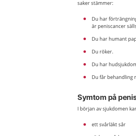
saker stämmer:
Du har förträngnin
är peniscancer säll
Du har humant pap
Du röker.
Du har hudsjukd
Du får behandling 
Symtom på peni
I början av sjukdomen kan
ett svårläkt sår