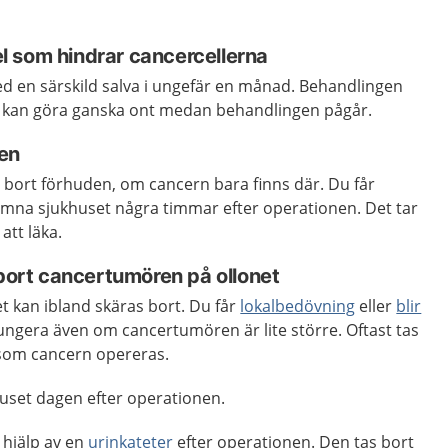
 som hindrar cancercellerna
ed en särskild salva i ungefär en månad. Behandlingen
t kan göra ganska ont medan behandlingen pågår.
en
 bort förhuden, om cancern bara finns där. Du får
ämna sjukhuset några timmar efter operationen. Det tar
 att läka.
 bort cancertumören på ollonet
t kan ibland skäras bort. Du får
lokalbedövning
eller
blir
ungera även om cancertumören är lite större. Oftast tas
 som cancern opereras.
huset dagen efter operationen.
 hjälp av en
urinkateter
efter operationen. Den tas bort