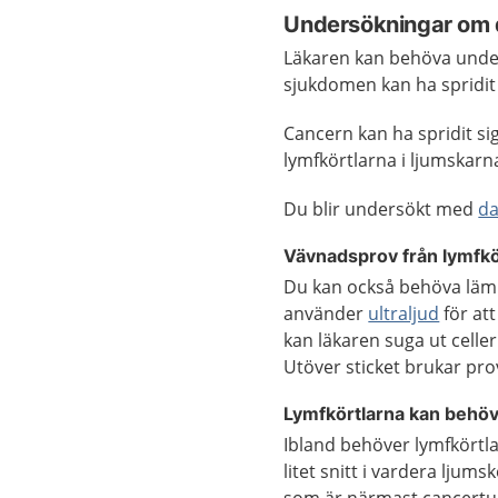
Undersökningar om 
Läkaren kan behöva under
sjukdomen kan ha spridit 
Cancern kan ha spridit si
lymfkörtlarna i ljumskarna
Du blir undersökt med
da
Vävnadsprov från lymfkö
Du kan också behöva lämn
använder
ultraljud
för att
kan läkaren suga ut cell
Utöver sticket brukar pro
Lymfkörtlarna kan behöv
Ibland behöver lymfkörtl
litet snitt i vardera ljums