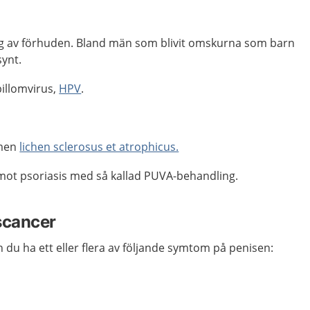
g av förhuden. Bland män som blivit omskurna som barn
synt.
illomvirus,
HPV
.
omen
lichen sclerosus et atrophicus.
mot psoriasis med så kallad PUVA-behandling.
scancer
 du ha ett eller flera av följande symtom på penisen: