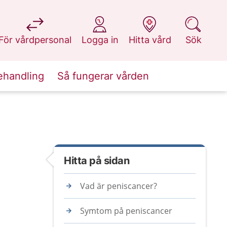
på 1177.se
på 1177.se
på 1177.se
på 1177.se
För vårdpersonal
Logga in
Hitta vård
Sök
ehandling
Så fungerar vården
Hitta på sidan
Vad är peniscancer?
Symtom på peniscancer