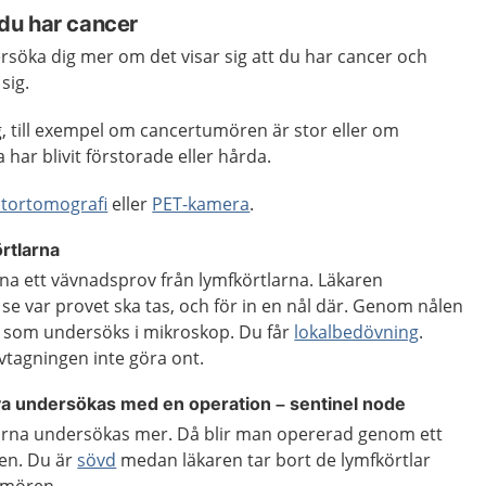
du har cancer
söka dig mer om det visar sig att du har cancer och
sig.
g, till exempel om cancertumören är stor eller om
 har blivit förstorade eller hårda.
tortomografi
eller
PET-kamera
.
rtlarna
a ett vävnadsprov från lymfkörtlarna. Läkaren
 se var provet ska tas, och för in en nål där. Genom nålen
er som undersöks i mikroskop. Du får
lokalbedövning
.
vtagningen inte göra ont.
a undersökas med en operation – sentinel node
arna undersökas mer. Då blir man opererad genom ett
ken. Du är
sövd
medan läkaren tar bort de lymfkörtlar