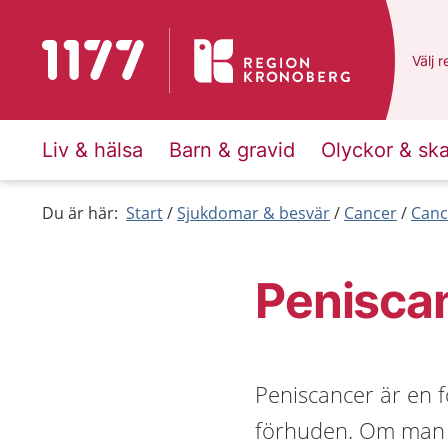
Till startsidan för 1177
Du ha
Välj
e
r
Liv & hälsa
Barn & gravid
Olyckor & sk
Du är här:
Start
Sjukdomar & besvär
Cancer
Canc
Penisca
Peniscancer är en f
förhuden. Om man h