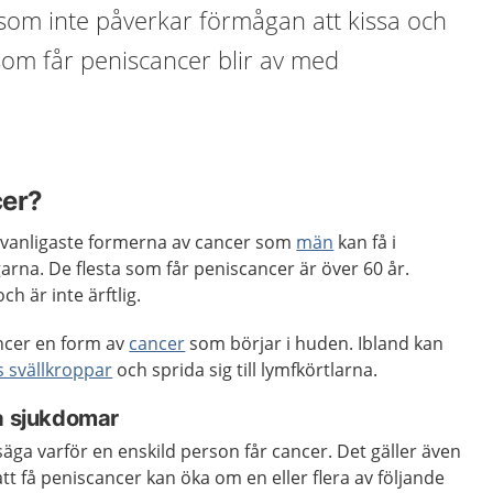
 som inte påverkar förmågan att kissa och
 som får peniscancer blir av med
cer?
ovanligaste formerna av cancer som
män
kan få i
arna. De flesta som får peniscancer är över 60 år.
h är inte ärftlig.
ncer en form av
cancer
som börjar i huden. Ibland kan
 svällkroppar
och sprida sig till lymfkörtlarna.
sa sjukdomar
säga varför en enskild person får cancer. Det gäller även
tt få peniscancer kan öka om en eller flera av följande