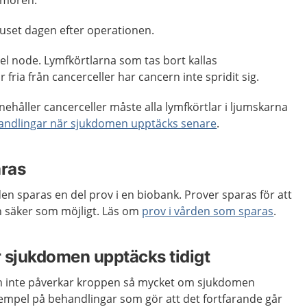
umören.
huset dagen efter operationen.
el node. Lymfkörtlarna som tas bort kallas
 fria från cancerceller har cancern inte spridit sig.
ehåller cancerceller måste alla lymfkörtlar i ljumskarna
andlingar när sjukdomen upptäcks senare
.
aras
en sparas en del prov i en biobank. Prover sparas för att
ch säker som möjligt. Läs om
prov i vården som sparas
.
 sjukdomen upptäcks tidigt
m inte påverkar kroppen så mycket om sjukdomen
xempel på behandlingar som gör att det fortfarande går