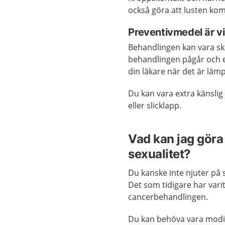
också göra att lusten ko
Preventivmedel är vi
Behandlingen kan vara ska
behandlingen pågår och en
din läkare när det är lämpl
Du kan vara extra känsli
eller slicklapp.
Vad kan jag göra
sexualitet?
Du kanske inte njuter p
Det som tidigare har varit
cancerbehandlingen.
Du kan behöva vara modig o