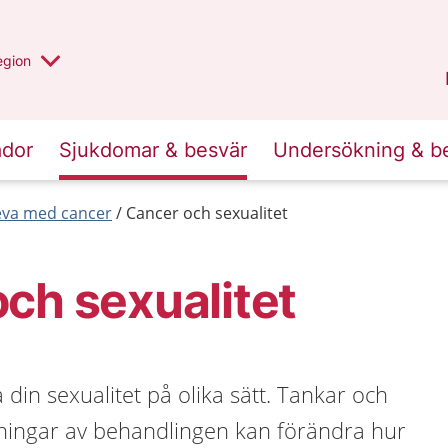
r valt region
n annan
egion
Kronoberg
.
ador
Sjukdomar & besvär
Undersökning & b
leva med cancer
Cancer och sexualitet
ch sexualitet
din sexualitet på olika sätt. Tankar och
rkningar av behandlingen kan förändra hur