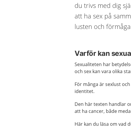
du trivs med dig sj
att ha sex på samma
lusten och förmågan
Varför kan sexual
Sexualiteten har betydels
och sex kan vara olika sta
För många är sexlust och s
identitet.
Den här texten handlar o
att ha cancer, både medan
Här kan du läsa om vad du 