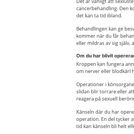
Det är vanligt att sexlus
cancerbehandling. Den ko
det kan ta tid ibland.
Behandlingen kan ge besv
kommer när du får behan
eller mildras av sig själv,
Om du har blivit operera
Kroppen kan fungera anno
om nerver eller blodkärl 
Operationer i könsorgane
slidan blir torrare eller at
reagera på sexuell berör
Känseln där du har operer
operation. En del tycker a
tid kan känseln bli helt el