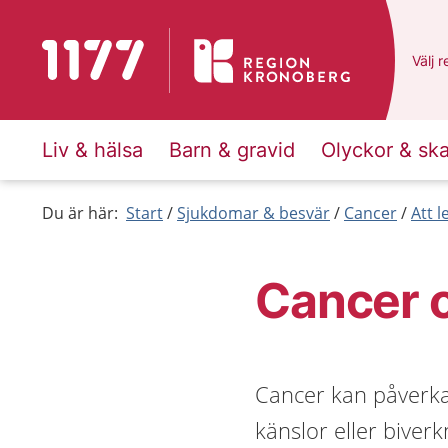
Till startsidan för 1177
Du ha
Välj
e
r
Liv & hälsa
Barn & gravid
Olyckor & sk
Du är här:
Start
Sjukdomar & besvär
Cancer
Att 
Cancer o
Cancer kan påverka 
känslor eller bive