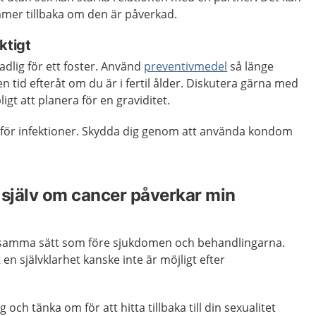
mmer tillbaka om den är påverkad.
ktigt
dlig för ett foster. Använd
preventivmedel
så länge
 tid efteråt om du är i fertil ålder. Diskutera gärna med
igt att planera för en graviditet.
g för infektioner. Skydda dig genom att använda kondom
 själv om cancer påverkar min
å samma sätt som före sjukdomen och behandlingarna.
 en självklarhet kanske inte är möjligt efter
ch tänka om för att hitta tillbaka till din sexualitet