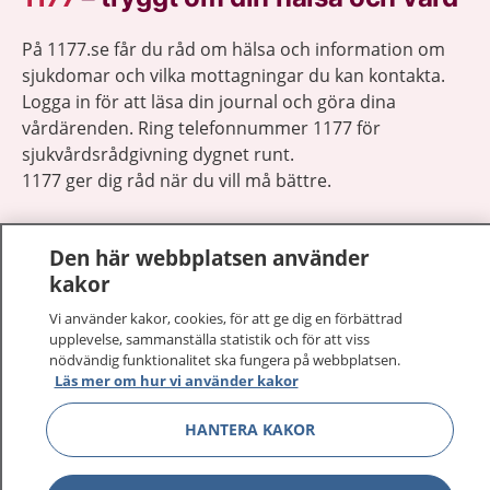
På 1177.se får du råd om hälsa och information om
sjukdomar och vilka mottagningar du kan kontakta.
Logga in för att läsa din journal och göra dina
vårdärenden. Ring telefonnummer 1177 för
sjukvårdsrådgivning dygnet runt.
1177 ger dig råd när du vill må bättre.
Den här webbplatsen använder
kakor
Visa inn
Vi använder kakor, cookies, för att ge dig en förbättrad
1177 på flera språk
upplevelse, sammanställa statistik och för att viss
nödvändig funktionalitet ska fungera på webbplatsen.
Visa inn
Läs mer om hur vi använder kakor
Om 1177
HANTERA KAKOR
Visa inn
Kontakt