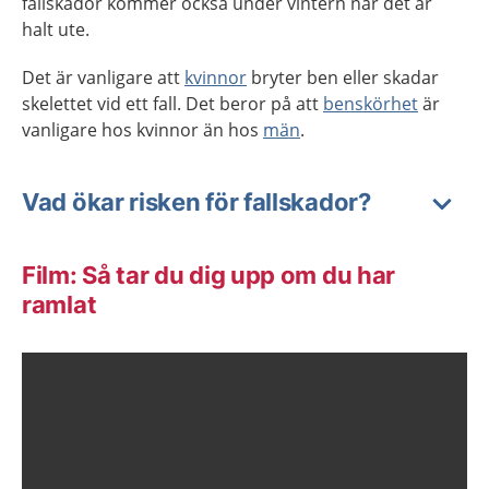
fallskador kommer också under vintern när det är
halt ute.
Det är vanligare att
kvinnor
bryter ben eller skadar
skelettet vid ett fall. Det beror på att
benskörhet
är
vanligare hos kvinnor än hos
män
.
Vad ökar risken för fallskador?
Film: Så tar du dig upp om du har
ramlat