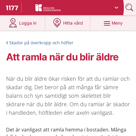
Du har valt region
Kronoberg
.
Till startsidan för 1177
på 1177.se
på 1177.se
Meny
Logga in
Hitta vård
Skador på överkropp och höfter
Att ramla när du blir äldre
När du blir äldre ökar risken för att du ramlar och
skadar dig. Det beror på att många får sämre
balans och syn samtidigt som skelettet blir
skörare när du blir äldre. Om du ramlar är skador
i handleden, höftleden eller axeln vanligast.
Det är vanligast att ramla hemma i bostaden. Många