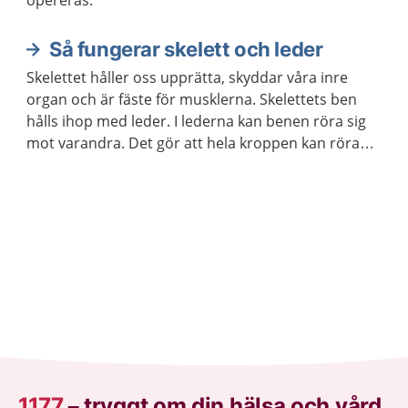
opereras.
Så fungerar skelett och leder
Skelettet håller oss upprätta, skyddar våra inre
organ och är fäste för musklerna. Skelettets ben
hålls ihop med leder. I lederna kan benen röra sig
mot varandra. Det gör att hela kroppen kan röra
sig.
1177
–
tryggt om din hälsa och vård