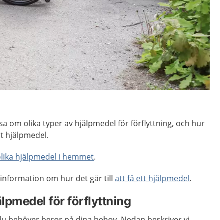
sa om olika typer av hjälpmedel för förflyttning, och hur
ant hjälpmedel.
lika hjälpmedel i hemmet
.
information om hur det går till
att få ett hjälpmedel
.
älpmedel för förflyttning
 du behöver beror på dina behov. Nedan beskriver vi