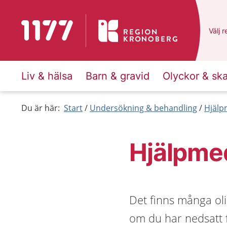
Till startsidan för 1177
Du ha
Välj
e
r
Liv & hälsa
Barn & gravid
Olyckor & sk
Du är här:
Start
Undersökning & behandling
Hjälp
Hjälpmed
Det finns många ol
om du har nedsatt f