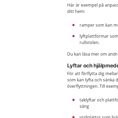
Här är exempel på anpass
ditt hem:
ramper som kan mon
lyftplattformar so
rullstolen.
Du kan läsa mer om andr
Lyftar och hjälpmede
För att förflytta dig mell
som kan lyfta och sänka d
överflyttningen. Till exe
taklyftar och plattf
säng
vridplattor som hjäl