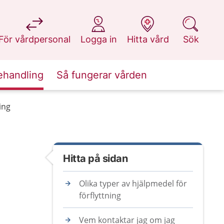
på 1177.se
på 1177.se
på 1177.se
på 1177.se
För vårdpersonal
Logga in
Hitta vård
Sök
ehandling
Så fungerar vården
ing
Hitta på sidan
Olika typer av hjälpmedel för
förflyttning
Vem kontaktar jag om jag