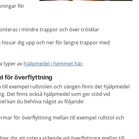
ningar för
Förstora bilden
teras i mindre trappor och över trösklar
m hissar dig upp och ner för längre trappor med
a typer av
hjälpmedel i hemmet här
.
l för överflyttning
an till exempel rullstolen och sängen finns det hjälpmedel
ig. Det finns också hjälpmedel som ger stöd vid
mpel kan du behöva något av följande:
ormar för överflyttning mellan till exempel rullstol och
per dig att rotera stående vid överflyttning mellan till