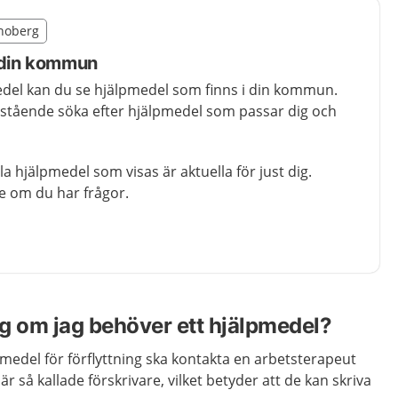
illägget från region Kronoberg
onoberg
egion Kronoberg
i din kommun
medel kan du se hjälpmedel som finns i din kommun.
rstående söka efter hjälpmedel som passar dig och
lla hjälpmedel som visas är aktuella för just dig.
e om du har frågor.
g om jag behöver ett hjälpmedel?
medel för förflyttning ska kontakta en arbetsterapeut
är så kallade förskrivare, vilket betyder att de kan skriva