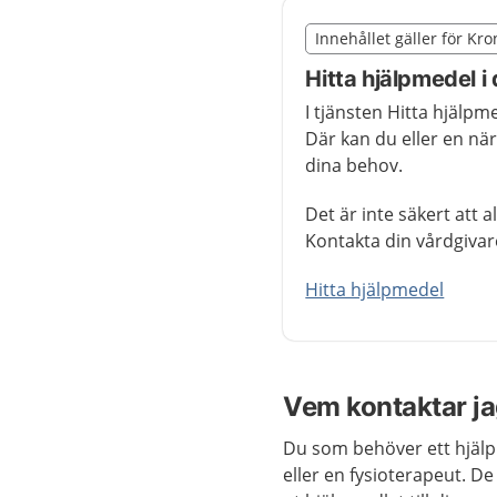
Slut på det regionala t
Innehållet gäller för Kr
Nedan innehåll gäller r
Hitta hjälpmedel 
I tjänsten Hitta hjälp
Där kan du eller en nä
dina behov.
Det är inte säkert att a
Kontakta din vårdgivar
Hitta hjälpmedel
Vem kontaktar ja
Du som behöver ett hjälp
eller en fysioterapeut. De 