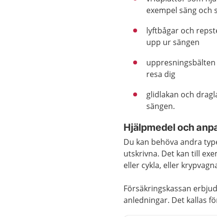
exempel säng och s
lyftbågar och reps
upp ur sängen
uppresningsbälten 
resa dig
glidlakan och dragl
sängen.
Hjälpmedel och anpas
Du kan behöva andra typer
utskrivna. Det kan till ex
eller cykla, eller krypvagn
Försäkringskassan erbjuder
anledningar. Det kallas f