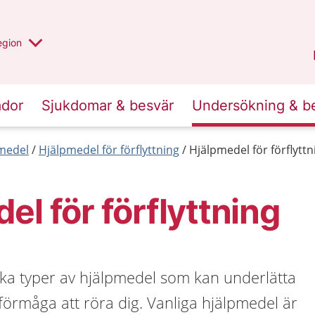
r valt region
n annan
egion
Kronoberg
.
ador
Sjukdomar & besvär
Undersökning & b
medel
Hjälpmedel för förflyttning
Hjälpmedel för förflyttn
el för förflyttning
ika typer av hjälpmedel som kan underlätta
örmåga att röra dig. Vanliga hjälpmedel är