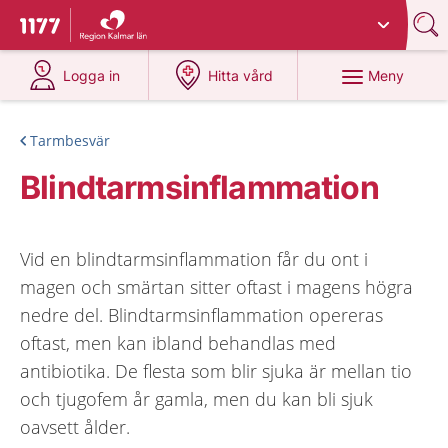
Du har valt region
Kalmar län
.
Till startsidan för 1177
på 1177.se
på 1177.se
Meny
Logga in
Hitta vård
Tarmbesvär
Blindtarmsinflammation
Vid en blindtarmsinflammation får du ont i
magen och smärtan sitter oftast i magens högra
nedre del. Blindtarmsinflammation opereras
oftast, men kan ibland behandlas med
antibiotika. De flesta som blir sjuka är mellan tio
och tjugofem år gamla, men du kan bli sjuk
oavsett ålder.