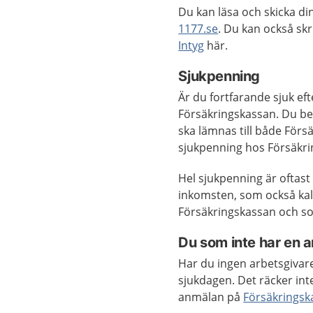
Du kan läsa och skicka di
1177.se
. Du kan också skri
Intyg
här.
Sjukpenning
Är du fortfarande sjuk ef
Försäkringskassan. Du behö
ska lämnas till både För
sjukpenning hos Försäkri
Hel sjukpenning är oftas
inkomsten, som också kal
Försäkringskassan och so
Du som inte har en a
Har du ingen arbetsgivare
sjukdagen. Det räcker inte
anmälan på
Försäkringsk