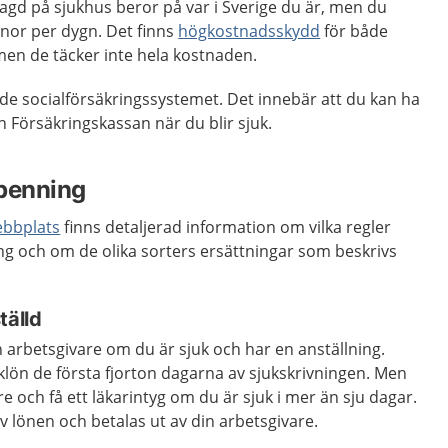
lagd på sjukhus beror på var i Sverige du är, men du
nor per dygn. Det finns
högkostnadsskydd
för både
men de täcker inte hela kostnaden.
lade socialförsäkringssystemet. Det innebär att du kan ha
rån Försäkringskassan när du blir sjuk.
kpenning
ebbplats
finns detaljerad information om vilka regler
ing och om de olika sorters ersättningar som beskrivs
tälld
din arbetsgivare om du är sjuk och har en anställning.
klön de första fjorton dagarna av sjukskrivningen. Men
e och få ett läkarintyg om du är sjuk i mer än sju dagar.
v lönen och betalas ut av din arbetsgivare.