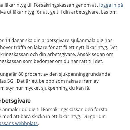
na läkarintyg till Försäkringskassan genom att
logga in på
va ut läkarintyg för att ge till din arbetsgivare. Läs om
ter 14 dagar ska din arbetsgivare sjukanmäla dig hos
ver träffa en läkare för att få ett nytt läkarintyg. Det
säkringskassan och din arbetsgivare. Ansök sedan om
ngskassan som bedömer om du har rätt till det.
t ungefär 80 procent av den sjukpenninggrundande
las SGI. Det är ett belopp som räknas fram av
m styr hur mycket sjukpenning du kan få.
rbetsgivare
 anmäler du dig till Försäkringskassan den första
 med att bara skicka in ett läkarintyg. Du gör din
assans webbplats
.