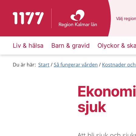
Till startsidan för 1177
Du har va
Välj
en an
regio
Liv & hälsa
Barn & gravid
Olyckor & sk
Du är här:
Start
Så fungerar vården
Kostnader och
Ekonomis
sjuk
Att bli sjuk och sj