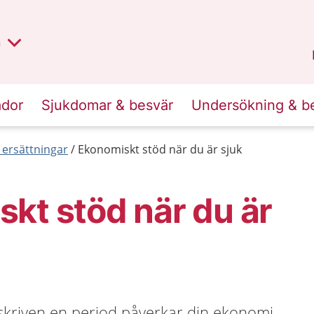
lt region
nan
n
Kalmar län
.
ador
Sjukdomar & besvär
Undersökning & b
 ersättningar
Ekonomiskt stöd när du är sjuk
kt stöd när du är
ukskriven en period påverkar din ekonomi.