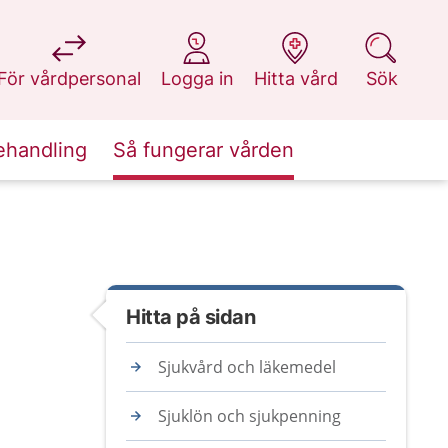
på 1177.se
på 1177.se
på 1177.se
på 1177.se
För vårdpersonal
Logga in
Hitta vård
Sök
ehandling
Så fungerar vården
Hitta på sidan
Sjukvård och läkemedel
Sjuklön och sjukpenning