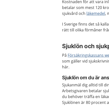
Kostnaden för att vara in
betalar som mest 120 kro
sjukvård och
läkemedel
, 
I Sverige finns det så kal
rätt till olika förmåner f
Sjuklön och sju
På
Försäkringskassans w
som gäller vid sjukskrivn
här.
Sjuklön om du är ans
Sjukanmäl dig alltid till 
Arbetsgivaren betalar sju
du behöver träffa en läkar
Sjuklönen är 80 procent a