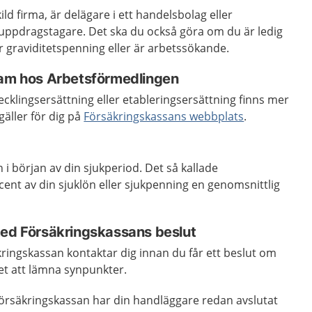
ld firma, är delägare i ett handelsbolag eller
uppdragstagare. Det ska du också göra om du är ledig
 graviditetspenning eller är arbetssökande.
ram hos Arbetsförmedlingen
vecklingsersättning eller etableringsersättning finns mer
äller för dig på
Försäkringskassans webbplats
.
 i början av din sjukperiod. Det så kallade
ent av din sjuklön eller sjukpenning en genomsnittlig
med Försäkringskassans beslut
ringskassan kontaktar dig innan du får ett beslut om
et att lämna synpunkter.
Försäkringskassan har din handläggare redan avslutat