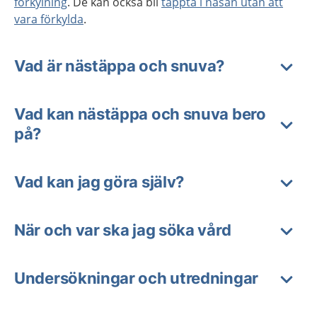
förkylning
. De kan också bli
täppta i näsan utan att
vara förkylda
.
Vad är nästäppa och snuva?
Vad kan nästäppa och snuva bero
på?
Vad kan jag göra själv?
När och var ska jag söka vård
Undersökningar och utredningar