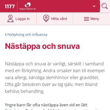
Du har valt region
Kalmar län
.
Till startsidan för 1177
på 1177.se
på 1177.se
Meny
Logga in
Hitta vård
Förkylning och influensa
Nästäppa och snuva
Nästäppa och snuva är vanligt, särskilt i samband
med en förkylning. Andra orsaker kan till exempel
vara allergi, känsliga slemhinnor eller graviditet.
Ofta går besvären över av sig själv, men ibland
behövs behandling.
Yngre barn får ofta nästäppa även vid en lätt