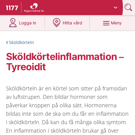
Du har valt region
Kalmar län
.
Till startsidan för 1177
på 1177.se
på 1177.se
Meny
Logga in
Hitta vård
Sköldkörteln
Sköldkörtelinflammation –
Tyreoidit
Sköldkörteln är en körtel som sitter på framsidan
av luftstrupen. Den bildar hormoner som
påverkar kroppen på olika sätt. Hormonerna
bildas inte som de ska om du får en inflammation
i sköldkörteln. Då kan du få många olika symtom.
En inflammation i sköldkörteln brukar gå över