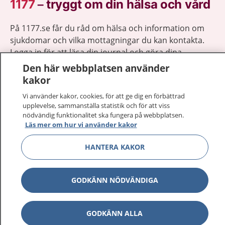
1177
–
tryggt om din hälsa och vård
På 1177.se får du råd om hälsa och information om
sjukdomar och vilka mottagningar du kan kontakta.
Logga in för att läsa din journal och göra dina
vårdärenden. Ring telefonnummer 1177 för
Den här webbplatsen använder
sjukvårdsrådgivning dygnet runt.
kakor
1177 ger dig råd när du vill må bättre.
Vi använder kakor, cookies, för att ge dig en förbättrad
upplevelse, sammanställa statistik och för att viss
nödvändig funktionalitet ska fungera på webbplatsen.
Läs mer om hur vi använder kakor
HANTERA KAKOR
Visa inn
1177 på flera språk
Visa inn
GODKÄNN NÖDVÄNDIGA
Om 1177
Visa inn
Kontakt
GODKÄNN ALLA