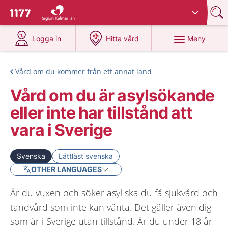
Du har valt region
Kalmar län
.
Till startsidan för 1177
på 1177.se
på 1177.se
Meny
Logga in
Hitta vård
Vård om du kommer från ett annat land
Vård om du är asylsökande
eller inte har tillstånd att
vara i Sverige
Svenska
Lättläst svenska
OTHER LANGUAGES
Är du vuxen och söker asyl ska du få sjukvård och
tandvård som inte kan vänta. Det gäller även dig
som är i Sverige utan tillstånd. Är du under 18 år