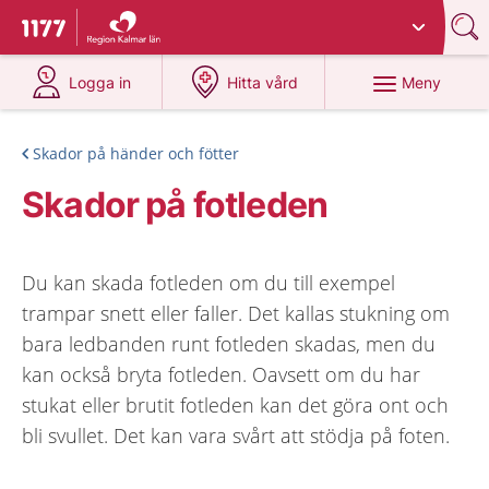
Du har valt region
Kalmar län
.
Till startsidan för 1177
på 1177.se
på 1177.se
Meny
Logga in
Hitta vård
Skador på händer och fötter
Skador på fotleden
Du kan skada fotleden om du till exempel
trampar snett eller faller. Det kallas stukning om
bara ledbanden runt fotleden skadas, men du
kan också bryta fotleden. Oavsett om du har
stukat eller brutit fotleden kan det göra ont och
bli svullet. Det kan vara svårt att stödja på foten.