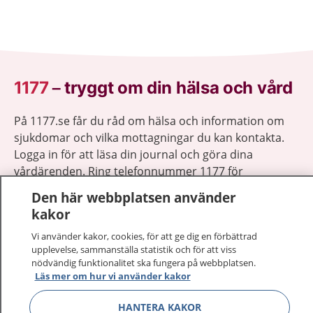
1177
–
tryggt om din hälsa och vård
På 1177.se får du råd om hälsa och information om
sjukdomar och vilka mottagningar du kan kontakta.
Logga in för att läsa din journal och göra dina
vårdärenden. Ring telefonnummer 1177 för
sjukvårdsrådgivning dygnet runt.
Den här webbplatsen använder
1177 ger dig råd när du vill må bättre.
kakor
Vi använder kakor, cookies, för att ge dig en förbättrad
upplevelse, sammanställa statistik och för att viss
nödvändig funktionalitet ska fungera på webbplatsen.
Läs mer om hur vi använder kakor
Visa inn
1177 på flera språk
HANTERA KAKOR