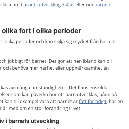
a läsa om
barnets utveckling 3-4 år
eller om
barnets
olika fort i olika perioder
 i olika perioder och kan skilja sig mycket från barn till
.
och jobbigt för barnet. Det gör att hen ibland kan bli
mör och behöva mer närhet eller uppmärksamhet än
erkas av många omständigheter. Det finns enskilda
elser som kan påverka hur ett barn utvecklas, både på
et kan till exempel vara att barnet är
fött för tidigt
, har en
r är med om en stor förändring i livet.
v i barnets utveckling