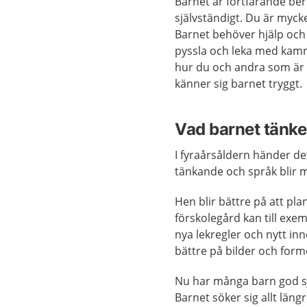
Barnet är fortfarande be
självständigt. Du är mycke
Barnet behöver hjälp och 
pyssla och leka med kamr
hur du och andra som är 
känner sig barnet tryggt.
Vad barnet tänke
I fyraårsåldern händer de
tänkande och språk blir m
Hen blir bättre på att pl
förskolegård kan till exem
nya lekregler och nytt in
bättre på bilder och forme
Nu har många barn god sj
Barnet söker sig allt län