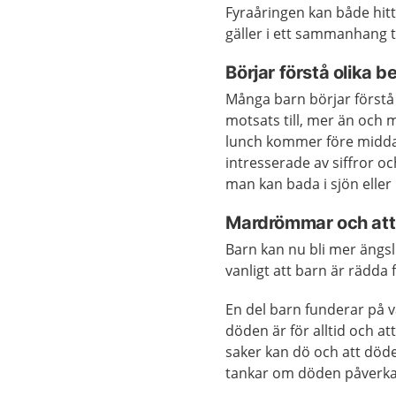
Fyraåringen kan både hitt
gäller i ett sammanhang 
Börjar förstå olika 
Många barn börjar förstå 
motsats till, mer än och 
lunch kommer före middag
intresserade av siffror o
man kan bada i sjön elle
Mardrömmar och att 
Barn kan nu bli mer ängsli
vanligt att barn är rädda
En del barn funderar på va
döden är för alltid och at
saker kan dö och att döde
tankar om döden påverka