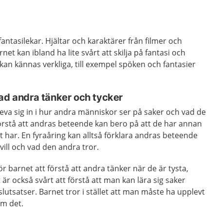
antasilekar. Hjältar och karaktärer från filmer och
net kan ibland ha lite svårt att skilja på fantasi och
r kan kännas verkliga, till exempel spöken och fantasier
vad andra tänker och tycker
 leva sig in i hur andra människor ser på saker och vad de
 förstå att andras beteende kan bero på att de har annan
 har. En fyraåring kan alltså förklara andras beteende
ill och vad den andra tror.
ör barnet att förstå att andra tänker när de är tysta,
et är också svårt att förstå att man kan lära sig saker
lutsatser. Barnet tror i stället att man måste ha upplevt
om det.