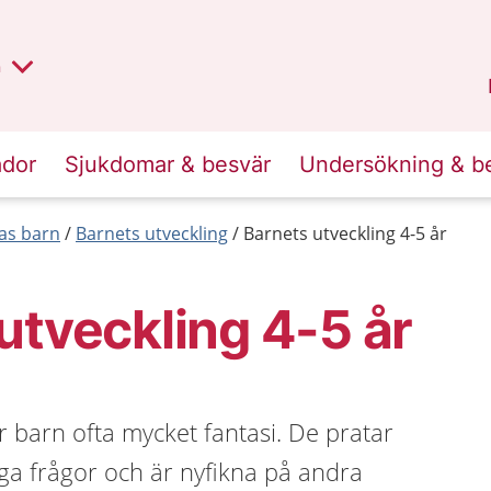
lt region
nan
n
Kalmar län
.
ador
Sjukdomar & besvär
Undersökning & b
las barn
Barnets utveckling
Barnets utveckling 4-5 år
utveckling 4-5 år
r barn ofta mycket fantasi. De pratar
ga frågor och är nyfikna på andra