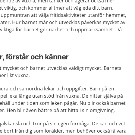
roende av vuxna, men tänker och agerar också mer
t viktig, och kommer alltmer att vägleda ditt barn.
uppmuntran att välja fritidsaktiviteter utanför hemmet,
ater. Hur barnet mår och utvecklas påverkas mycket av
viktiga för barnet ger närhet och uppmärksamhet. Då
r, förstår och känner
t mycket och barnet utvecklas väldigt mycket. Barnets
er likt vuxna.
anera och samordna lekar och uppgifter. Barn på en
pel leka länge utan stöd från vuxna. De hittar själva på
nehåll under tiden som leken pågår. Nu blir också barnet
r. Hen blir även bättre på att hitta i sin omgivning.
älvkänsla och tror på sin egen förmåga. De kan och vet.
gre bort från dig som förälder, men behöver också få vara