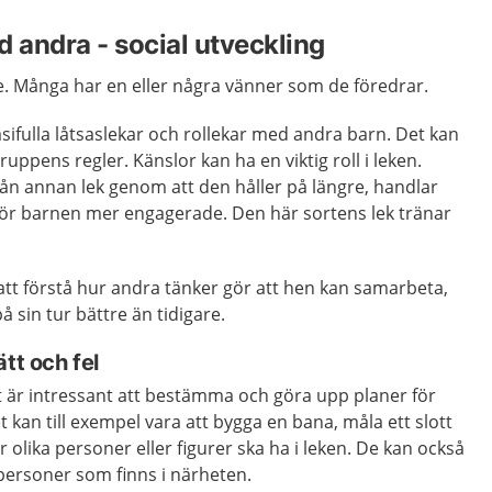
d andra - social utveckling
are. Många har en eller några vänner som de föredrar.
asifulla låtsaslekar och rollekar med andra barn. Det kan
 gruppens regler. Känslor kan ha en viktig roll i leken.
 från annan lek genom att den håller på längre, handlar
r barnen mer engagerade. Den här sortens lek tränar
 att förstå hur andra tänker gör att hen kan samarbeta,
sin tur bättre än tidigare.
tt och fel
t är intressant att bestämma och göra upp planer för
 kan till exempel vara att bygga en bana, måla ett slott
r olika personer eller figurer ska ha i leken. De kan också
personer som finns i närheten.