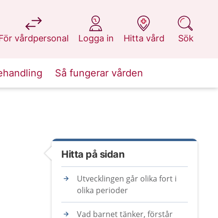
på 1177.se
på 1177.se
på 1177.se
på 1177.se
För vårdpersonal
Logga in
Hitta vård
Sök
ehandling
Så fungerar vården
Hitta på sidan
Utvecklingen går olika fort i
olika perioder
Vad barnet tänker, förstår