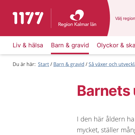
Till startsidan för 1177
Du har va
Välj
en an
regio
Liv & hälsa
Barn & gravid
Olyckor & sk
Du är här:
Start
Barn & gravid
Så växer och utveck
Barnets 
I den här åldern ha
mycket, ställer mån