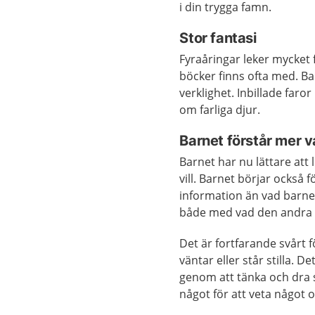
i din trygga famn.
Stor fantasi
Fyraåringar leker mycket f
böcker finns ofta med. Bar
verklighet. Inbillade faro
om farliga djur.
Barnet förstår mer 
Barnet har nu lättare att
vill. Barnet börjar också
information än vad barnet
både med vad den andra v
Det är fortfarande svårt f
väntar eller står stilla. D
genom att tänka och dra s
något för att veta något 