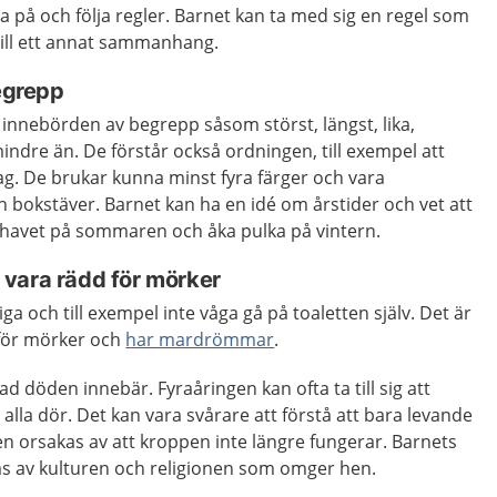
a på och följa regler. Barnet kan ta med sig en regel som
till ett annat sammanhang.
begrepp
innebörden av begrepp såsom störst, längst, lika,
mindre än. De förstår också ordningen, till exempel att
. De brukar kunna minst fyra färger och vara
ch bokstäver. Barnet kan ha en idé om årstider och vet att
r havet på sommaren och åka pulka på vintern.
vara rädd för mörker
ga och till exempel inte våga gå på toaletten själv. Det är
 för mörker och
har mardrömmar
.
d döden innebär. Fyraåringen kan ofta ta till sig att
t alla dör. Det kan vara svårare att förstå att bara levande
n orsakas av att kroppen inte längre fungerar. Barnets
s av kulturen och religionen som omger hen.