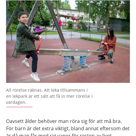
All rörelse räknas. Att leka tillsammans i
en lekpark är ett sätt att få in mer rörelse i
vardagen.
Oavsett ålder behöver man röra sig för att må bra.
För barn är det extra viktigt, bland annat eftersom det
är då man får med sig vanor för resten av livet.