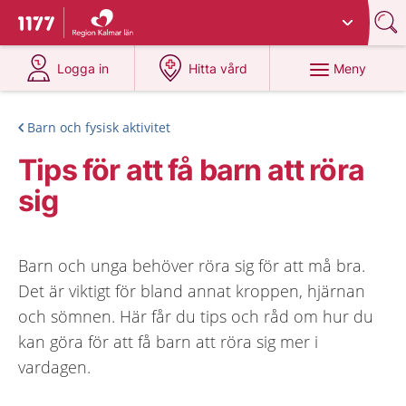
Du har valt region
Kalmar län
.
Till startsidan för 1177
på 1177.se
på 1177.se
Meny
Logga in
Hitta vård
Barn och fysisk aktivitet
Tips för att få barn att röra
sig
Barn och unga behöver röra sig för att må bra.
Det är viktigt för bland annat kroppen, hjärnan
och sömnen. Här får du tips och råd om hur du
kan göra för att få barn att röra sig mer i
vardagen.