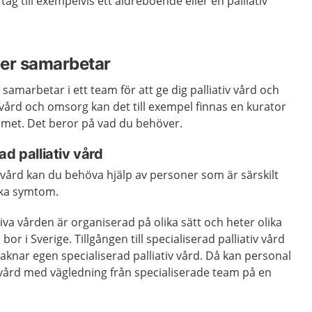
ag till exempelvis ett äldreboende eller en palliativ
per samarbetar
samarbetar i ett team för att ge dig palliativ vård och
vård och omsorg kan det till exempel finnas en kurator
teamet. Det beror på vad du behöver.
ad palliativ vård
iv vård kan du behöva hjälp av personer som är särskilt
lika symtom.
iva vården är organiserad på olika sätt och heter olika
or i Sverige. Tillgången till specialiserad palliativ vård
saknar egen specialiserad palliativ vård. Då kan personal
iv vård med vägledning från specialiserade team på en