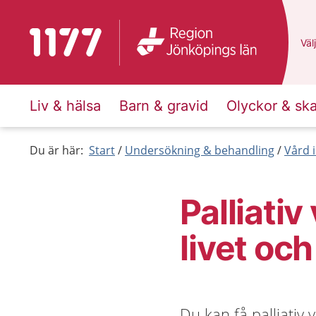
Till startsidan för 1177
Du 
Välj
Liv & hälsa
Barn & gravid
Olyckor & sk
Du är här:
Start
Undersökning & behandling
Vård i
Palliativ
livet oc
Du kan få palliativ