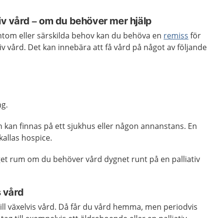
tiv vård – om du behöver mer hjälp
tom eller särskilda behov kan du behöva en
remiss
för
ativ vård. Det kan innebära att få vård på något av följande
ng.
n kan finnas på ett sjukhus eller någon annanstans. En
 kallas hospice.
eget rum om du behöver vård dygnet runt på en palliativ
s vård
till växelvis vård. Då får du vård hemma, men periodvis