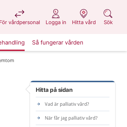
på 1177.se
på 1177.se
på 1177.se
på 1177.se
För vårdpersonal
Logga in
Hitta vård
Sök
ehandling
Så fungerar vården
 symtom
Hitta på sidan
Vad är palliativ vård?
När får jag palliativ vård?