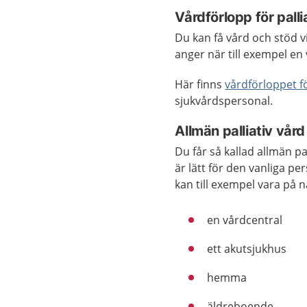
Vårdförlopp för palli
Du kan få vård och stöd v
anger när till exempel en
Här finns
vårdförloppet fö
sjukvårdspersonal.
Allmän palliativ vård
Du får så kallad allmän p
är lätt för den vanliga pe
kan till exempel vara på n
en vårdcentral
ett akutsjukhus
hemma
äldreboende.