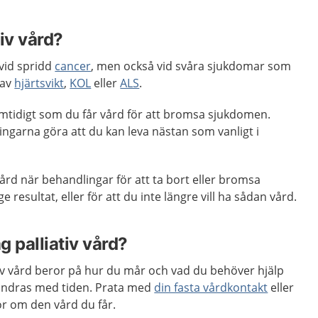
tiv vård?
 vid spridd
cancer
, men också vid svåra sjukdomar som
 av
hjärtsvikt
,
KOL
eller
ALS
.
samtidigt som du får vård för att bromsa sjukdomen.
ngarna göra att du kan leva nästan som vanligt i
vård när behandlingar för att ta bort eller bromsa
 resultat, eller för att du inte längre vill ha sådan vård.
g palliativ vård?
tiv vård beror på hur du mår och vad du behöver hjälp
ändras med tiden. Prata med
din fasta vårdkontakt
eller
or om den vård du får.