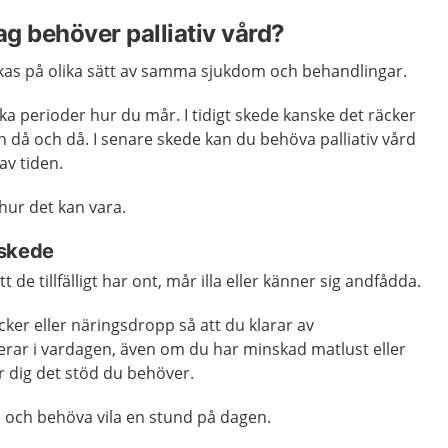
ag behöver palliativ vård?
kas på olika sätt av samma sjukdom och behandlingar.
lika perioder hur du mår.
I tidigt skede kanske det räcker
 då och då. I senare skede kan du behöva palliativ vård
av tiden.
hur det kan vara.
t skede
t de tillfälligt har ont, mår illa eller känner sig andfådda.
cker eller näringsdropp så att du klarar av
rar i vardagen, även om du har minskad matlust eller
ger dig det stöd du behöver.
e och behöva vila en stund på dagen.