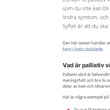
som du inte kan bli
lindra symtom, och i
Syftet är att du sk
Den här texten handlar om
barn i livets slutskede
.
Vad är palliativ 
Palliativ vård är behandli
meningsfullt och bra liv 
delar av livet och tillvaro
Här är några exempel på 
Du kan få lindring 