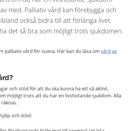
 av med. Palliativ vård kan förebygga och
bland också bidra till att förlänga livet.
a ha det så bra som möjligt trots sjukdomen.
 palliativ vård för vuxna. Här kan du läsa om
vård av
vård?
ngar och stöd för att du ska kunna ha ett så aktivt,
som möjligt trots att du har en livshotande sjukdom. Alla
n räknas.
hjälp och stöd:
eller förebyggande hjälp mot till exempel smärta,