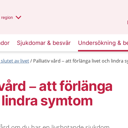
har valt region
en annan
region
Jönköpings län
.
ador
Sjukdomar & besvär
Undersökning & b
 slutet av livet
Palliativ vård – att förlänga livet och lindra
 vård – att förlänga
h lindra symtom
 vård om du har en livshotande sjukdom