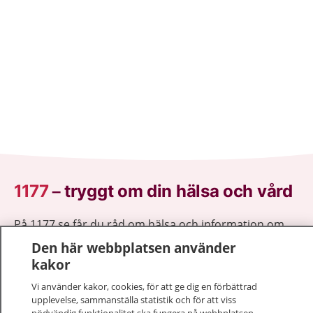
1177
–
tryggt om din hälsa och vård
På 1177.se får du råd om hälsa och information om
sjukdomar och vilka mottagningar du kan kontakta.
Den här webbplatsen använder
Logga in för att läsa din journal och göra dina
kakor
vårdärenden. Ring telefonnummer 1177 för
Vi använder kakor, cookies, för att ge dig en förbättrad
sjukvårdsrådgivning dygnet runt.
upplevelse, sammanställa statistik och för att viss
1177 ger dig råd när du vill må bättre.