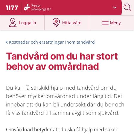
Du har valt region
Jönköpings län
.
Till startsidan för 1177
på 1177.se
på 1177.se
Meny
Logga in
Hitta vård
Kostnader och ersättningar inom tandvård
Tandvård om du har stort
behov av omvårdnad
Du kan få särskild hjälp med tandvård om du
behöver mycket omvårdnad under lång tid. Det
innebär att du kan bli undersökt där du bor och
få viss tandvård till samma avgift som sjukvård.
Omvårdnad betyder att du ska få hjälp med saker