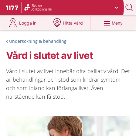
Du har valt region
Jönköpings län
.
Till startsidan för 1177
på 1177.se
på 1177.se
Meny
Logga in
Hitta vård
Undersökning & behandling
Vård i slutet av livet
Vård i slutet av livet innebär ofta palliativ vård. Det
är behandlingar och stöd som lindrar symtom
och som ibland kan förlänga livet. Även
närstående kan få stöd.