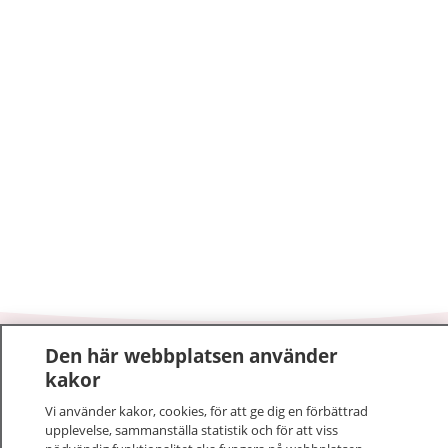
Den här webbplatsen använder
1177
–
tryggt om din hälsa och vård
kakor
På 1177.se får du råd om hälsa och information om
Vi använder kakor, cookies, för att ge dig en förbättrad
upplevelse, sammanställa statistik och för att viss
sjukdomar och vilka mottagningar du kan kontakta.