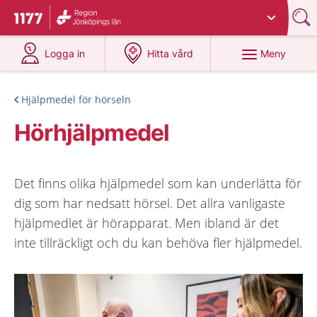
Du har valt region
Jönköpings län
.
Till startsidan för 1177
på 1177.se
på 1177.se
Meny
Logga in
Hitta vård
Hjälpmedel för hörseln
Hörhjälpmedel
Det finns olika hjälpmedel som kan underlätta för
dig som har nedsatt hörsel. Det allra vanligaste
hjälpmedlet är hörapparat. Men ibland är det
inte tillräckligt och du kan behöva fler hjälpmedel.