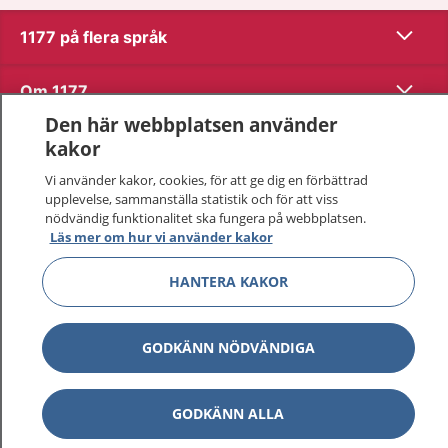
Visa inn
1177 på flera språk
Visa inn
Om 1177
Den här webbplatsen använder
Visa inn
Kontakt
kakor
Vi använder kakor, cookies, för att ge dig en förbättrad
upplevelse, sammanställa statistik och för att viss
Behandling av personuppgifter
nödvändig funktionalitet ska fungera på webbplatsen.
Läs mer om hur vi använder kakor
Hantering av kakor
HANTERA KAKOR
Inställningar för kakor
GODKÄNN NÖDVÄNDIGA
1177 – en tjänst från
Inera.
GODKÄNN ALLA